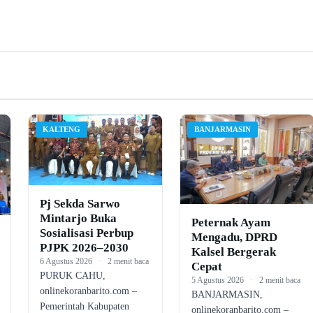
KALTENG
BANJARMASIN
Pj Sekda Sarwo
Mintarjo Buka
Peternak Ayam
Sosialisasi Perbup
Mengadu, DPRD
PJPK 2026–2030
Kalsel Bergerak
6 Agustus 2026
·
2 menit baca
Cepat
PURUK CAHU,
5 Agustus 2026
·
2 menit baca
onlinekoranbarito.com –
BANJARMASIN,
Pemerintah Kabupaten
onlinekoranbarito.com –