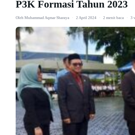
P3K Formasi Tahun 2023
Oleh Muhammad Aqmar Sharaya
·
2 April 2024
·
2 menit baca
·
3 