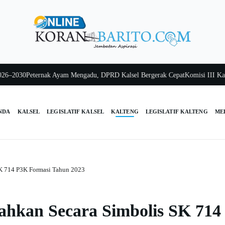
30
Peternak Ayam Mengadu, DPRD Kalsel Bergerak Cepat
Komisi III Kalsel P
NDA
KALSEL
LEGISLATIF KALSEL
KALTENG
LEGISLATIF KALTENG
ME
 SK 714 P3K Formasi Tahun 2023
rahkan Secara Simbolis SK 714