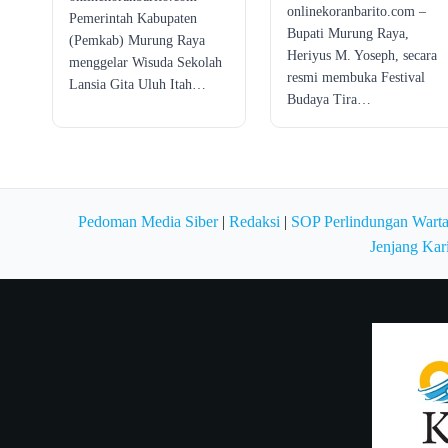
onlinekoranbarito.com –
Pemerintah Kabupaten
Bupati Murung Raya,
(Pemkab) Murung Raya
Heriyus M. Yoseph, secara
menggelar Wisuda Sekolah
resmi membuka Festival
Lansia Gita Uluh Itah…
Budaya Tira…
Pedoman Media Siber
|
Redaksi
|
SOP Perlindungan Wart
Jenjang Kar