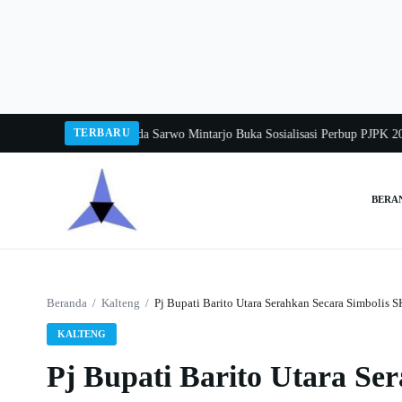
Langsung
ke
konten
TERBARU
a Balang 2026
Pj Sekda Sarwo Mintarjo Buka Sosialisasi Perbup PJPK 2026–20
BERA
Cari:
Beranda
/
Kalteng
/
Pj Bupati Barito Utara Serahkan Secara Simbolis
KALTENG
Pj Bupati Barito Utara Se