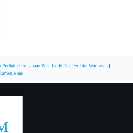
 Perilaku Perusahaan Pers
|
Kode Etik Perilaku Wartawan
|
 Ramah Anak