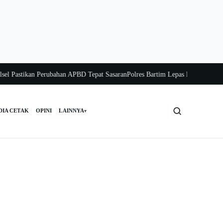
astikan Perubahan APBD Tepat Sasaran
Polres Bartim Lepas Bakti Sosial untuk 
DIA CETAK
OPINI
LAINNYA
▾
Cari