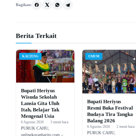
Bagikan:
Berita Terkait
KALTENG
UMUM
Bupati Heriyus
Wisuda Sekolah
Bupati Heriyus
Lansia Gita Uluh
Resmi Buka Festival
Itah, Belajar Tak
Budaya Tira Tangka
Mengenal Usia
Balang 2026
6 Agustus 2026
·
3 menit baca
6 Agustus 2026
·
2 menit baca
PURUK CAHU,
PURUK CAHU,
onlinekoranbarito.com –