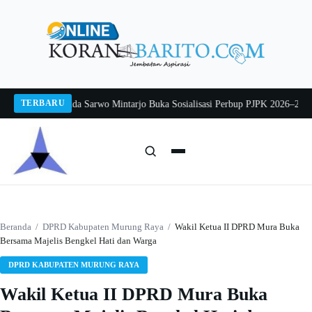
Langsung
ke
konten
TERBARU
g 2026
Pj Sekda Sarwo Mintarjo Buka Sosialisasi Perbup PJPK 2026–2030
Pete
Cari:
Cari
Beranda
/
DPRD Kabupaten Murung Raya
/
Wakil Ketua II DPRD Mura Buka
Bersama Majelis Bengkel Hati dan Warga
DPRD KABUPATEN MURUNG RAYA
Wakil Ketua II DPRD Mura Buka