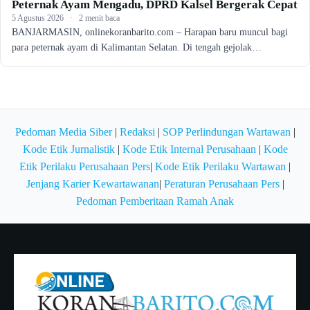
Peternak Ayam Mengadu, DPRD Kalsel Bergerak Cepat
5 Agustus 2026
·
2 menit baca
BANJARMASIN, onlinekoranbarito.com – Harapan baru muncul bagi
para peternak ayam di Kalimantan Selatan. Di tengah gejolak…
Pedoman Media Siber
|
Redaksi
|
SOP Perlindungan Wartawan
|
Kode Etik Jurnalistik
|
Kode Etik Internal Perusahaan
|
Kode
Etik Perilaku Perusahaan Pers
|
Kode Etik Perilaku Wartawan
|
Jenjang Karier Kewartawanan
|
Peraturan Perusahaan Pers
|
Pedoman Pemberitaan Ramah Anak