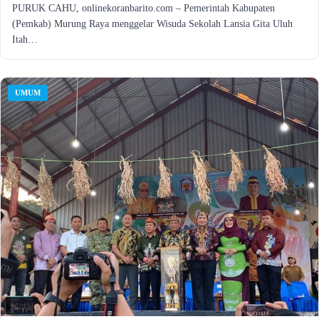
PURUK CAHU, onlinekoranbarito.com – Pemerintah Kabupaten
(Pemkab) Murung Raya menggelar Wisuda Sekolah Lansia Gita Uluh
Itah…
UMUM