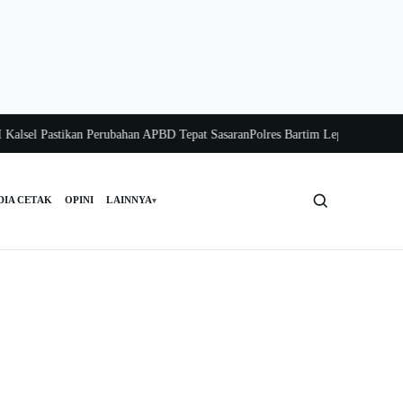
el Pastikan Perubahan APBD Tepat Sasaran
Polres Bartim Lepas Bakti Sosial u
DIA CETAK
OPINI
LAINNYA
▾
Cari