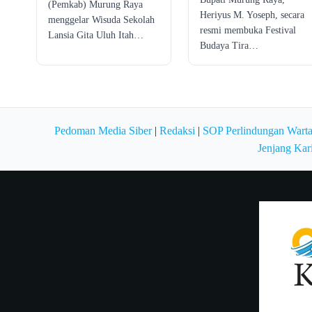
(Pemkab) Murung Raya
Heriyus M. Yoseph, secara
menggelar Wisuda Sekolah
resmi membuka Festival
Lansia Gita Uluh Itah…
Budaya Tira…
Pedoman Media Siber
|
Redaksi
|
SOP Perlindungan Wart
Jenjang Kar