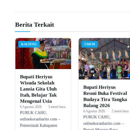
Berita Terkait
KALTENG
UMUM
Bupati Heriyus
Wisuda Sekolah
Bupati Heriyus
Lansia Gita Uluh
Resmi Buka Festival
Itah, Belajar Tak
Budaya Tira Tangka
Mengenal Usia
Balang 2026
6 Agustus 2026
·
3 menit baca
6 Agustus 2026
·
2 menit baca
PURUK CAHU,
PURUK CAHU,
onlinekoranbarito.com –
onlinekoranbarito.com –
Pemerintah Kabupaten
Bupati Murung Raya,