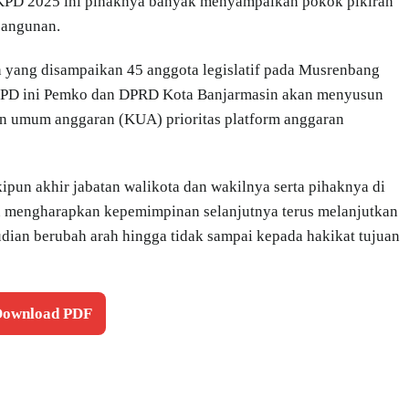
PD 2025 ini pihaknya banyak menyampaikan pokok pikiran
bangunan.
 yang disampaikan 45 anggota legislatif pada Musrenbang
RKPD ini Pemko dan DPRD Kota Banjarmasin akan menyusun
an umum anggaran (KUA) prioritas platform anggaran
pun akhir jabatan walikota dan wakilnya serta pihaknya di
 pun mengharapkan kepemimpinan selanjutnya terus melanjutkan
ian berubah arah hingga tidak sampai kepada hakikat tujuan
 Download PDF