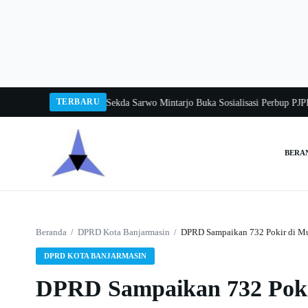
Langsung
ke
konten
TERBARU
angka Balang 2026
Pj Sekda Sarwo Mintarjo Buka Sosialisasi Perbup PJPK 20
BERA
Cari:
Beranda
/
DPRD Kota Banjarmasin
/
DPRD Sampaikan 732 Pokir di M
DPRD KOTA BANJARMASIN
DPRD Sampaikan 732 Poki