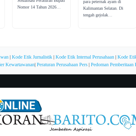
Sosialisasi Peraturan Bupati
para peternak ayam di
Nomor 14 Tahun 2026…
Kalimantan Selatan. Di
tengah gejolak…
awan
|
Kode Etik Jurnalistik
|
Kode Etik Internal Perusahaan
|
Kode Etik
ier Kewartawanan
|
Peraturan Perusahaan Pers
|
Pedoman Pemberitaan