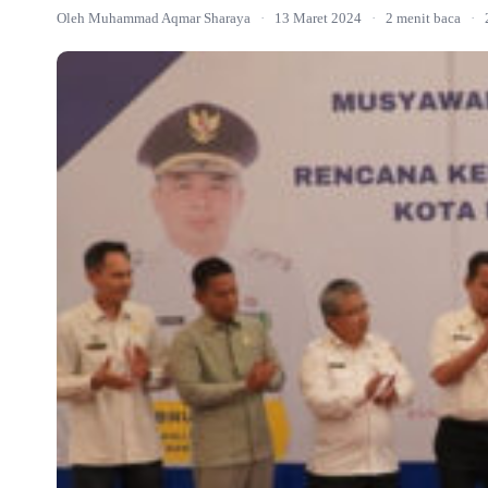
Oleh Muhammad Aqmar Sharaya
·
13 Maret 2024
·
2 menit baca
·