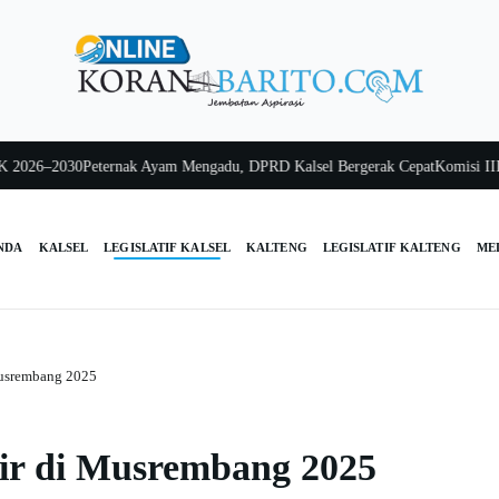
26–2030
Peternak Ayam Mengadu, DPRD Kalsel Bergerak Cepat
Komisi III Kals
NDA
KALSEL
LEGISLATIF KALSEL
KALTENG
LEGISLATIF KALTENG
ME
usrembang 2025
r di Musrembang 2025