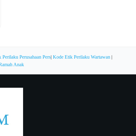
 Perilaku Perusahaan Pers
|
Kode Etik Perilaku Wartawan
|
 Ramah Anak