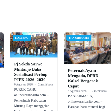
KALTENG
BANJARMASIN
Pj Sekda Sarwo
Mintarjo Buka
Peternak Ayam
Sosialisasi Perbup
Mengadu, DPRD
PJPK 2026–2030
Kalsel Bergerak
6 Agustus 2026
·
2 menit baca
Cepat
PURUK CAHU,
5 Agustus 2026
·
2 menit baca
onlinekoranbarito.com –
BANJARMASIN,
Pemerintah Kabupaten
onlinekoranbarito.com –
Murung Raya menggelar
Harapan baru muncul bagi