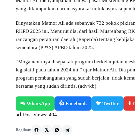
Matnor Ali menyampaikan bahwa pasar Musrenbang RK
yang dikumpulkan dari masyarakat untuk aspirasi pem
Dinyatakan Matnor Ali ada sebanyak 732 pokok pikiran
RKPD 2025 ini. Menurut dia, dari hasil Musrenbang 
rancangan peraturan daerah (Raperda) tentang kebijak
sementara (PPAS) APBD tahun 2025.
“Moga nantinya disepakati program berkelanjutan meski
legislatif pada tahun 2024 ini,” ujar Matnor Ali. Dia
program pembangunan yang sudah berjalan, tidak kemud
bersama yang sudah dirintis. (adv/kb).
📲 WhatsApp
👍 Facebook
🐦 Twitter
⬇️
Post Views:
404
Bagikan: