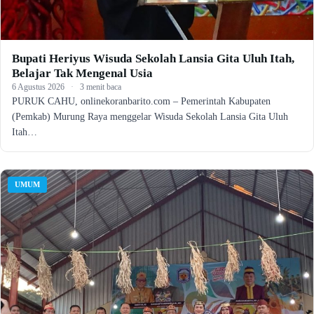
Bupati Heriyus Wisuda Sekolah Lansia Gita Uluh Itah,
Belajar Tak Mengenal Usia
6 Agustus 2026
·
3 menit baca
PURUK CAHU, onlinekoranbarito.com – Pemerintah Kabupaten
(Pemkab) Murung Raya menggelar Wisuda Sekolah Lansia Gita Uluh
Itah…
UMUM