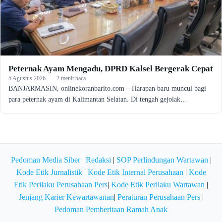
Peternak Ayam Mengadu, DPRD Kalsel Bergerak Cepat
5 Agustus 2026
·
2 menit baca
BANJARMASIN, onlinekoranbarito.com – Harapan baru muncul bagi
para peternak ayam di Kalimantan Selatan. Di tengah gejolak…
Pedoman Media Siber
|
Redaksi
|
SOP Perlindungan Wartawan
|
Kode Etik Jurnalistik
|
Kode Etik Internal Perusahaan
|
Kode
Etik Perilaku Perusahaan Pers
|
Kode Etik Perilaku Wartawan
|
Jenjang Karier Kewartawanan
|
Peraturan Perusahaan Pers
|
Pedoman Pemberitaan Ramah Anak