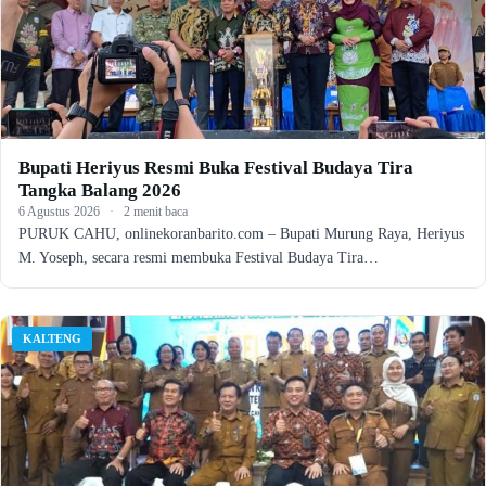
Bupati Heriyus Resmi Buka Festival Budaya Tira
Tangka Balang 2026
6 Agustus 2026
·
2 menit baca
PURUK CAHU, onlinekoranbarito.com – Bupati Murung Raya, Heriyus
M. Yoseph, secara resmi membuka Festival Budaya Tira…
KALTENG