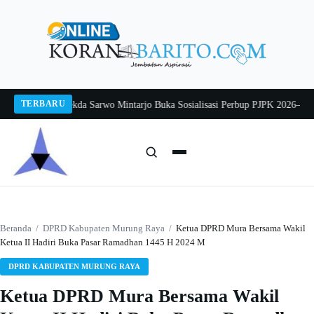
Langsung
ke
konten
TERBARU
ang 2026
Pj Sekda Sarwo Mintarjo Buka Sosialisasi Perbup PJPK 2026–2030
Pet
Cari:
Cari
Beranda
/
DPRD Kabupaten Murung Raya
/
Ketua DPRD Mura Bersama Wakil
Ketua II Hadiri Buka Pasar Ramadhan 1445 H 2024 M
DPRD KABUPATEN MURUNG RAYA
Ketua DPRD Mura Bersama Wakil