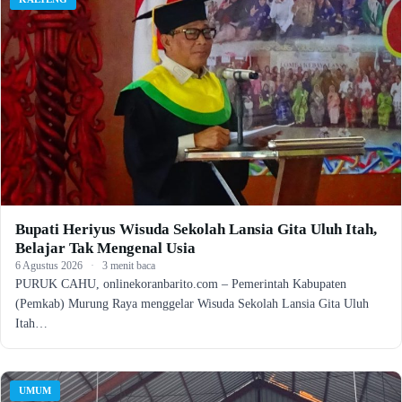
Bupati Heriyus Wisuda Sekolah Lansia Gita Uluh Itah,
Belajar Tak Mengenal Usia
6 Agustus 2026
·
3 menit baca
PURUK CAHU, onlinekoranbarito.com – Pemerintah Kabupaten
(Pemkab) Murung Raya menggelar Wisuda Sekolah Lansia Gita Uluh
Itah…
UMUM