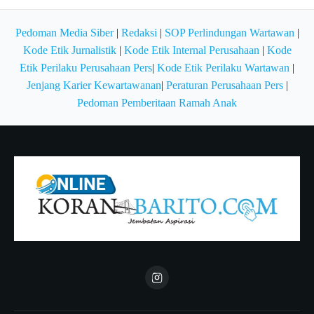
Pedoman Media Siber
|
Redaksi
|
SOP Perlindungan Wartawan
|
Kode Etik Jurnalistik
|
Kode Etik Internal Perusahaan
|
Kode
Etik Perilaku Perusahaan Pers
|
Kode Etik Perilaku Wartawan
|
Jenjang Karier Kewartawanan
|
Peraturan Perusahaan Pers
|
Pedoman Pemberitaan Ramah Anak