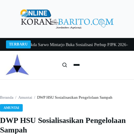
Langsung
ke
konten
TERBARU
ang 2026
Pj Sekda Sarwo Mintarjo Buka Sosialisasi Perbup PJPK 2026–2030
Pet
Cari:
Cari
Beranda
/
Amuntai
/
DWP HSU Sosialisasikan Pengelolaan Sampah
AMUNTAI
DWP HSU Sosialisasikan Pengelolaan
Sampah