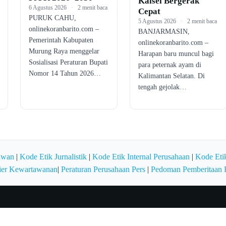
Kalsel Bergerak
6 Agustus 2026
·
2 menit baca
Cepat
PURUK CAHU,
5 Agustus 2026
·
2 menit baca
onlinekoranbarito.com –
BANJARMASIN,
Pemerintah Kabupaten
onlinekoranbarito.com –
Murung Raya menggelar
Harapan baru muncul bagi
Sosialisasi Peraturan Bupati
para peternak ayam di
Nomor 14 Tahun 2026…
Kalimantan Selatan. Di
tengah gejolak…
awan
|
Kode Etik Jurnalistik
|
Kode Etik Internal Perusahaan
|
Kode Etik
ier Kewartawanan
|
Peraturan Perusahaan Pers
|
Pedoman Pemberitaan