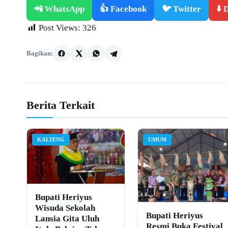
📲 WhatsApp
👍 Facebook
🐦 Twitter
⬇️
Post Views:
326
Bagikan:
Berita Terkait
KALTENG
UMUM
Bupati Heriyus
Wisuda Sekolah
Bupati Heriyus
Lansia Gita Uluh
Resmi Buka Festival