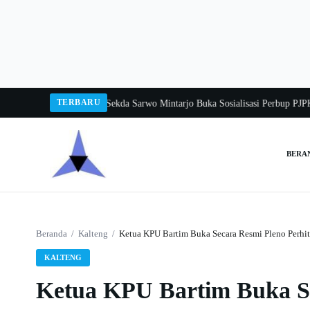
Langsung
ke
konten
TERBARU
angka Balang 2026
Pj Sekda Sarwo Mintarjo Buka Sosialisasi Perbup PJPK 202
BERA
Cari:
Beranda
/
Kalteng
/
Ketua KPU Bartim Buka Secara Resmi Pleno Perhit
KALTENG
Ketua KPU Bartim Buka S