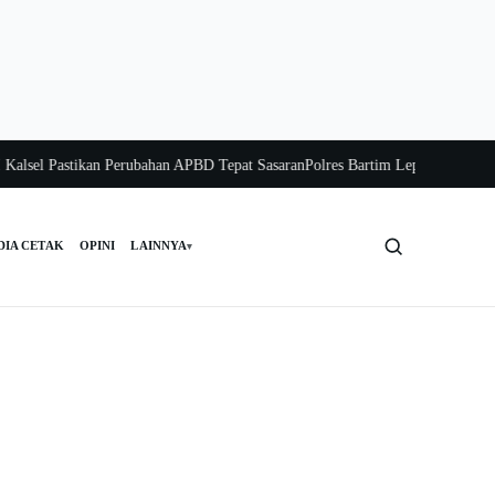
el Pastikan Perubahan APBD Tepat Sasaran
Polres Bartim Lepas Bakti Sosial un
DIA CETAK
OPINI
LAINNYA
▾
Cari