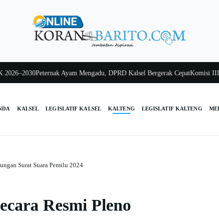
6–2030
Peternak Ayam Mengadu, DPRD Kalsel Bergerak Cepat
Komisi III Kals
NDA
KALSEL
LEGISLATIF KALSEL
KALTENG
LEGISLATIF KALTENG
ME
ungan Surat Suara Pemilu 2024
ecara Resmi Pleno