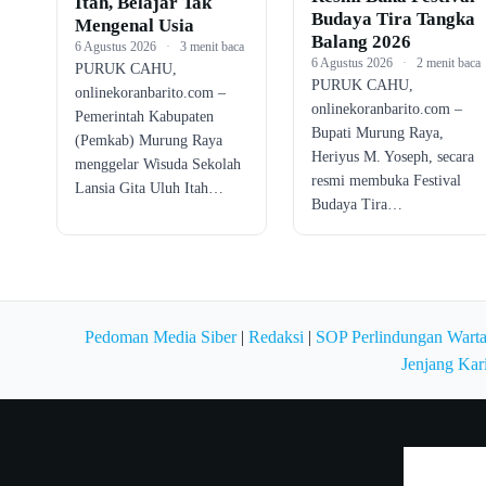
Itah, Belajar Tak
Budaya Tira Tangka
Mengenal Usia
Balang 2026
6 Agustus 2026
·
3 menit baca
6 Agustus 2026
·
2 menit baca
PURUK CAHU,
PURUK CAHU,
onlinekoranbarito.com –
onlinekoranbarito.com –
Pemerintah Kabupaten
Bupati Murung Raya,
(Pemkab) Murung Raya
Heriyus M. Yoseph, secara
menggelar Wisuda Sekolah
resmi membuka Festival
Lansia Gita Uluh Itah…
Budaya Tira…
Pedoman Media Siber
|
Redaksi
|
SOP Perlindungan Wart
Jenjang Kar