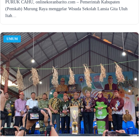
PURUK CAHU, onlinekoranbarito.com – Pemerintah Kabupaten
(Pemkab) Murung Raya menggelar Wisuda Sekolah Lansia Gita Uluh
Itah…
UMUM