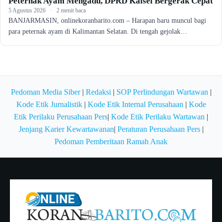
Peternak Ayam Mengadu, DPRD Kalsel Bergerak Cepat
5 Agustus 2026
·
2 menit baca
BANJARMASIN, onlinekoranbarito.com – Harapan baru muncul bagi
para peternak ayam di Kalimantan Selatan. Di tengah gejolak…
Pedoman Media Siber
|
Redaksi
|
SOP Perlindungan Wartawan
|
Kode Etik Jurnalistik
|
Kode Etik Internal Perusahaan
|
Kode
Etik Perilaku Perusahaan Pers
|
Kode Etik Perilaku Wartawan
|
Jenjang Karier Kewartawanan
|
Peraturan Perusahaan Pers
|
Pedoman Pemberitaan Ramah Anak