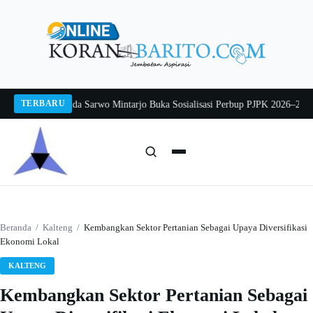
Langsung
ke
konten
TERBARU
g 2026
Pj Sekda Sarwo Mintarjo Buka Sosialisasi Perbup PJPK 2026–2030
Pete
Cari:
Cari
Beranda
/
Kalteng
/
Kembangkan Sektor Pertanian Sebagai Upaya Diversifikasi
Ekonomi Lokal
KALTENG
Kembangkan Sektor Pertanian Sebagai