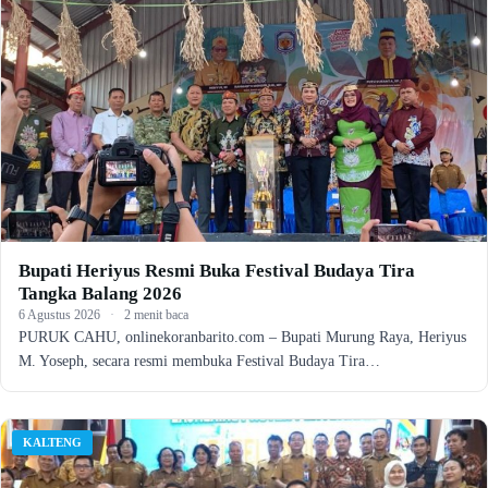
Bupati Heriyus Resmi Buka Festival Budaya Tira
Tangka Balang 2026
6 Agustus 2026
·
2 menit baca
PURUK CAHU, onlinekoranbarito.com – Bupati Murung Raya, Heriyus
M. Yoseph, secara resmi membuka Festival Budaya Tira…
KALTENG