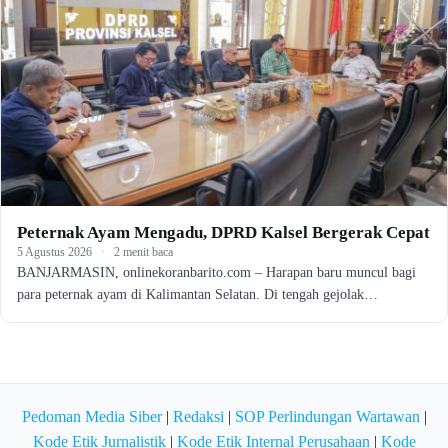
Peternak Ayam Mengadu, DPRD Kalsel Bergerak Cepat
5 Agustus 2026
·
2 menit baca
BANJARMASIN, onlinekoranbarito.com – Harapan baru muncul bagi
para peternak ayam di Kalimantan Selatan. Di tengah gejolak…
Pedoman Media Siber
|
Redaksi
|
SOP Perlindungan Wartawan
|
Kode Etik Jurnalistik
|
Kode Etik Internal Perusahaan
|
Kode