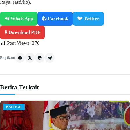
Raya. (asd/kb).
📲 WhatsApp
👍 Facebook
🐦 Twitter
⬇️ Download PDF
Post Views:
376
Bagikan:
Berita Terkait
KALTENG