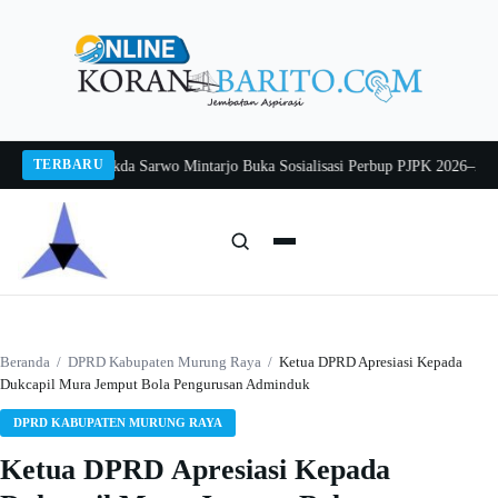
Langsung
ke
konten
TERBARU
ng 2026
Pj Sekda Sarwo Mintarjo Buka Sosialisasi Perbup PJPK 2026–2030
Pete
Cari:
Cari
Beranda
/
DPRD Kabupaten Murung Raya
/
Ketua DPRD Apresiasi Kepada
Dukcapil Mura Jemput Bola Pengurusan Adminduk
DPRD KABUPATEN MURUNG RAYA
Ketua DPRD Apresiasi Kepada