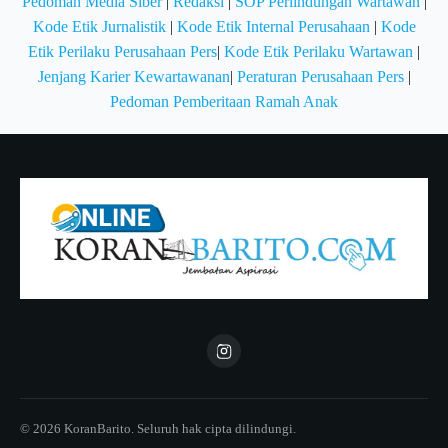
Pedoman Media Siber
|
Redaksi
|
SOP Perlindungan Wartawan
|
Kode Etik Jurnalistik
|
Kode Etik Internal Perusahaan
|
Kode
Etik Perilaku Perusahaan Pers
|
Kode Etik Perilaku Wartawan
|
Jenjang Karier Kewartawanan
|
Peraturan Perusahaan Pers
|
Pedoman Pemberitaan Ramah Anak
© 2026 KoranBarito. Seluruh hak cipta dilindungi.