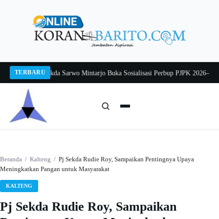
Langsung
ke
konten
TERBARU
ng 2026
Pj Sekda Sarwo Mintarjo Buka Sosialisasi Perbup PJPK 2026–2030
Pet
Cari:
Cari
Beranda
/
Kalteng
/
Pj Sekda Rudie Roy, Sampaikan Pentingnya Upaya
Meningkatkan Pangan untuk Masyarakat
KALTENG
Pj Sekda Rudie Roy, Sampaikan