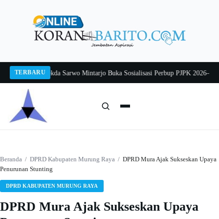
Langsung
ke
konten
TERBARU
ang 2026
Pj Sekda Sarwo Mintarjo Buka Sosialisasi Perbup PJPK 2026–2030
Pe
Cari:
Cari
Beranda
/
DPRD Kabupaten Murung Raya
/
DPRD Mura Ajak Sukseskan Upaya
Penurunan Stunting
DPRD KABUPATEN MURUNG RAYA
DPRD Mura Ajak Sukseskan Upaya