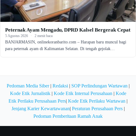
Peternak Ayam Mengadu, DPRD Kalsel Bergerak Cepat
5 Agustus 2026
·
2 menit baca
BANJARMASIN, onlinekoranbarito.com – Harapan baru muncul bagi
para peternak ayam di Kalimantan Selatan. Di tengah gejolak…
Pedoman Media Siber
|
Redaksi
|
SOP Perlindungan Wartawan
|
Kode Etik Jurnalistik
|
Kode Etik Internal Perusahaan
|
Kode
Etik Perilaku Perusahaan Pers
|
Kode Etik Perilaku Wartawan
|
Jenjang Karier Kewartawanan
|
Peraturan Perusahaan Pers
|
Pedoman Pemberitaan Ramah Anak