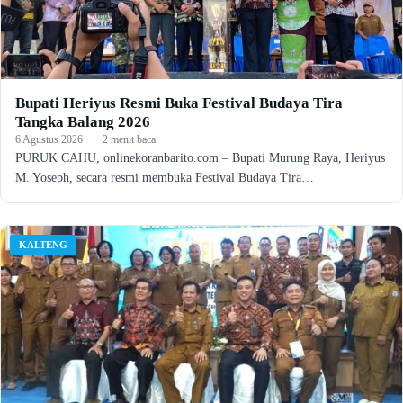
Bupati Heriyus Resmi Buka Festival Budaya Tira
Tangka Balang 2026
6 Agustus 2026
·
2 menit baca
PURUK CAHU, onlinekoranbarito.com – Bupati Murung Raya, Heriyus
M. Yoseph, secara resmi membuka Festival Budaya Tira…
KALTENG