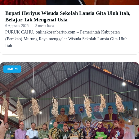
Bupati Heriyus Wisuda Sekolah Lansia Gita Uluh Itah,
Belajar Tak Mengenal Usia
6 Agustus 2026
·
3 menit baca
PURUK CAHU, onlinekoranbarito.com – Pemerintah Kabupaten
(Pemkab) Murung Raya menggelar Wisuda Sekolah Lansia Gita Uluh
Itah…
UMUM