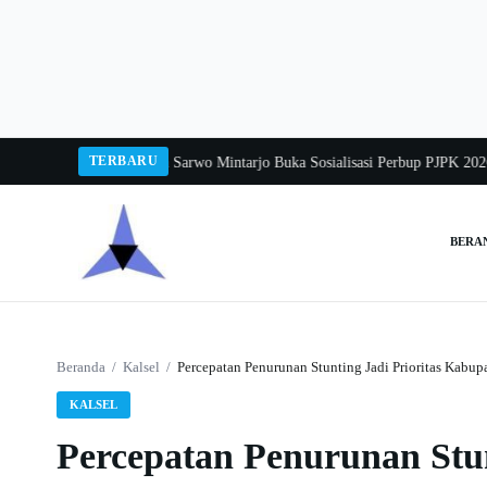
Langsung
ke
konten
TERBARU
 Balang 2026
Pj Sekda Sarwo Mintarjo Buka Sosialisasi Perbup PJPK 2026–203
BERA
Cari:
Beranda
/
Kalsel
/
Percepatan Penurunan Stunting Jadi Prioritas Kabup
KALSEL
Percepatan Penurunan Stun