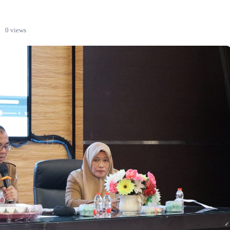
·
0 views