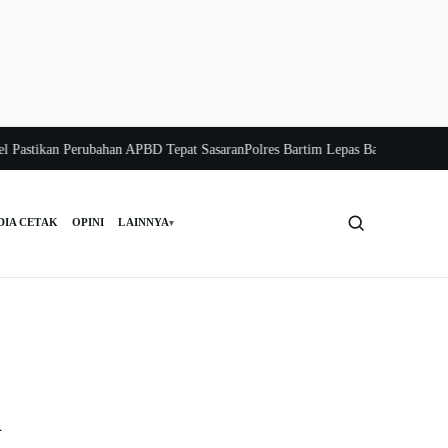
stikan Perubahan APBD Tepat Sasaran
Polres Bartim Lepas Bakti Sosial untuk W
DIA CETAK
OPINI
LAINNYA
▾
Cari
n