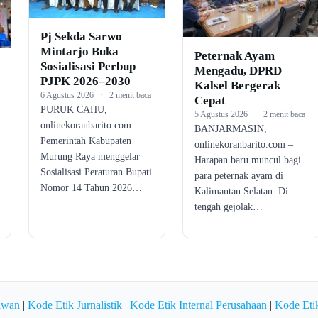
Pj Sekda Sarwo
Mintarjo Buka
Peternak Ayam
Sosialisasi Perbup
Mengadu, DPRD
PJPK 2026–2030
Kalsel Bergerak
6 Agustus 2026
·
2 menit baca
Cepat
PURUK CAHU,
5 Agustus 2026
·
2 menit baca
onlinekoranbarito.com –
BANJARMASIN,
Pemerintah Kabupaten
onlinekoranbarito.com –
Murung Raya menggelar
Harapan baru muncul bagi
Sosialisasi Peraturan Bupati
para peternak ayam di
Nomor 14 Tahun 2026…
Kalimantan Selatan. Di
tengah gejolak…
awan
|
Kode Etik Jurnalistik
|
Kode Etik Internal Perusahaan
|
Kode Etik