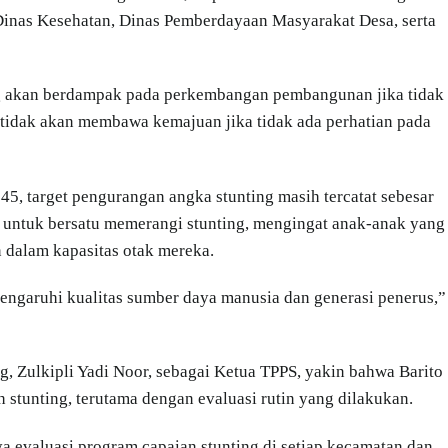
inas Kesehatan, Dinas Pemberdayaan Masyarakat Desa, serta
ng akan berdampak pada perkembangan pembangunan jika tidak
 tidak akan membawa kemajuan jika tidak ada perhatian pada
5, target pengurangan angka stunting masih tercatat sebesar
 untuk bersatu memerangi stunting, mengingat anak-anak yang
 dalam kapasitas otak mereka.
engaruhi kualitas sumber daya manusia dan generasi penerus,”
, Zulkipli Yadi Noor, sebagai Ketua TPPS, yakin bahwa Barito
stunting, terutama dengan evaluasi rutin yang dilakukan.
a evaluasi program capaian stunting di setiap kecamatan dan