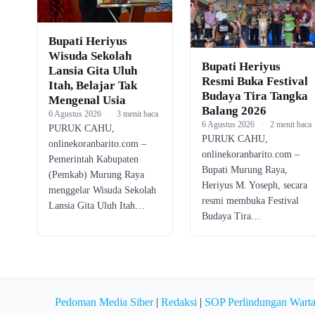
Bupati Heriyus
Wisuda Sekolah
Bupati Heriyus
Lansia Gita Uluh
Resmi Buka Festival
Itah, Belajar Tak
Budaya Tira Tangka
Mengenal Usia
Balang 2026
6 Agustus 2026
·
3 menit baca
6 Agustus 2026
·
2 menit baca
PURUK CAHU,
PURUK CAHU,
onlinekoranbarito.com –
onlinekoranbarito.com –
Pemerintah Kabupaten
Bupati Murung Raya,
(Pemkab) Murung Raya
Heriyus M. Yoseph, secara
menggelar Wisuda Sekolah
resmi membuka Festival
Lansia Gita Uluh Itah…
Budaya Tira…
Pedoman Media Siber
|
Redaksi
|
SOP Perlindungan Wart