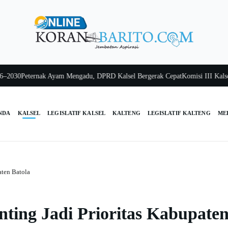
0
Peternak Ayam Mengadu, DPRD Kalsel Bergerak Cepat
Komisi III Kalsel Pa
NDA
KALSEL
LEGISLATIF KALSEL
KALTENG
LEGISLATIF KALTENG
ME
aten Batola
ting Jadi Prioritas Kabupate