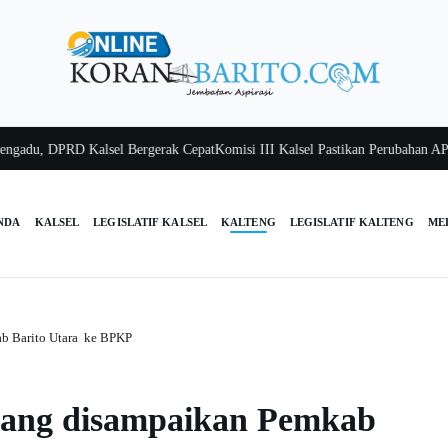
 DPRD Kalsel Bergerak Cepat
Komisi III Kalsel Pastikan Perubahan APBD Te
NDA
KALSEL
LEGISLATIF KALSEL
KALTENG
LEGISLATIF KALTENG
ME
b Barito Utara ke BPKP
yang disampaikan Pemkab