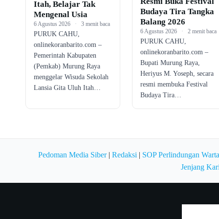
Resmi Buka Festival
Itah, Belajar Tak
Budaya Tira Tangka
Mengenal Usia
Balang 2026
6 Agustus 2026
·
3 menit baca
6 Agustus 2026
·
2 menit baca
PURUK CAHU,
PURUK CAHU,
onlinekoranbarito.com –
onlinekoranbarito.com –
Pemerintah Kabupaten
Bupati Murung Raya,
(Pemkab) Murung Raya
Heriyus M. Yoseph, secara
menggelar Wisuda Sekolah
resmi membuka Festival
Lansia Gita Uluh Itah…
Budaya Tira…
Pedoman Media Siber
|
Redaksi
|
SOP Perlindungan Wart
Jenjang Kar