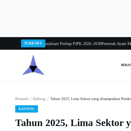
Langsung
ke
konten
TERBARU
wo Mintarjo Buka Sosialisasi Perbup PJPK 2026–2030
Peternak Ayam Mengadu,
BERA
Cari:
Beranda
/
Kalteng
/
Tahun 2025, Lima Sektor yang disampaikan Pemka
KALTENG
Tahun 2025, Lima Sektor 