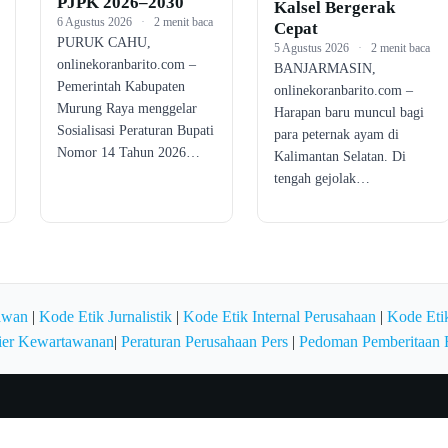
PJPK 2026–2030
Kalsel Bergerak
6 Agustus 2026
·
2 menit baca
Cepat
PURUK CAHU,
5 Agustus 2026
·
2 menit baca
onlinekoranbarito.com –
BANJARMASIN,
Pemerintah Kabupaten
onlinekoranbarito.com –
Murung Raya menggelar
Harapan baru muncul bagi
Sosialisasi Peraturan Bupati
para peternak ayam di
Nomor 14 Tahun 2026…
Kalimantan Selatan. Di
tengah gejolak…
awan
|
Kode Etik Jurnalistik
|
Kode Etik Internal Perusahaan
|
Kode Etik
ier Kewartawanan
|
Peraturan Perusahaan Pers
|
Pedoman Pemberitaan