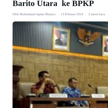
Barito Utara ke BPKP
Oleh Muhammad Aqmar Sharaya
·
13 Februari 2024
·
2 menit baca