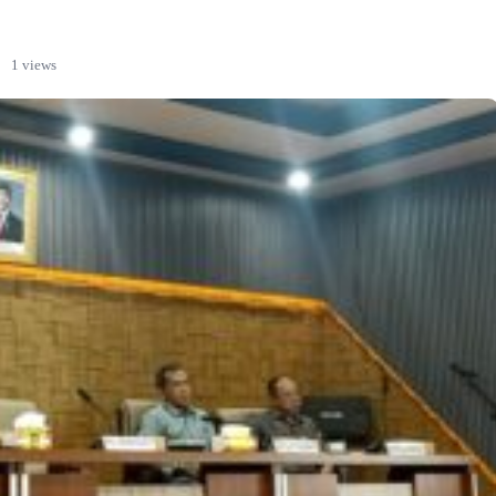
·
1 views