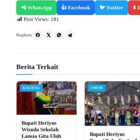
📲 WhatsApp
👍 Facebook
🐦 Twitter
⬇️
Post Views:
181
Bagikan:
Berita Terkait
KALTENG
UMUM
Bupati Heriyus
Wisuda Sekolah
Bupati Heriyus
Lansia Gita Uluh