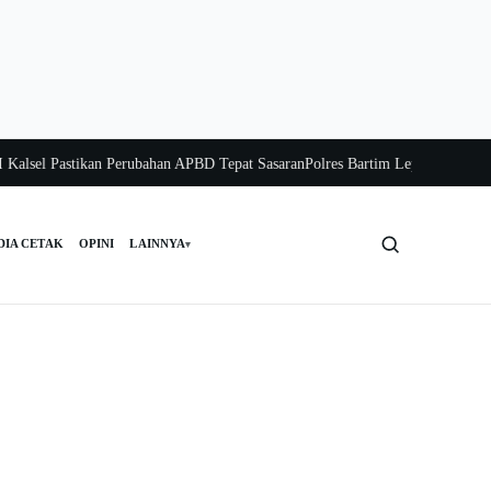
sel Pastikan Perubahan APBD Tepat Sasaran
Polres Bartim Lepas Bakti Sosial u
DIA CETAK
OPINI
LAINNYA
▾
Cari