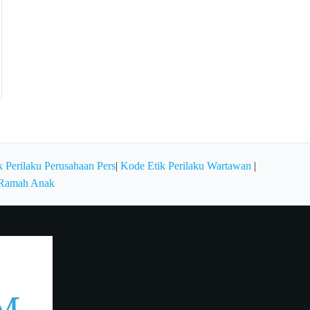
 Perilaku Perusahaan Pers
|
Kode Etik Perilaku Wartawan
|
 Ramah Anak