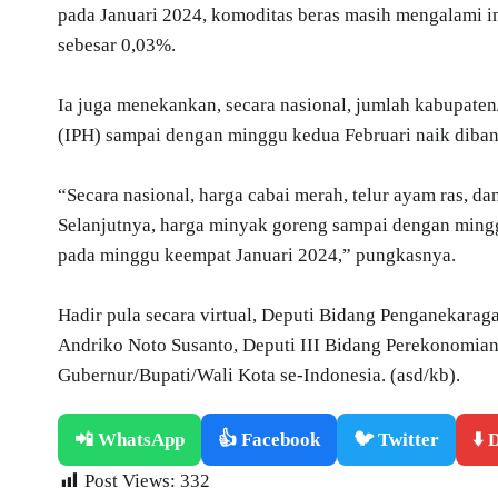
pada Januari 2024, komoditas beras masih mengalami i
sebesar 0,03%.
Ia juga menekankan, secara nasional, jumlah kabupat
(IPH) sampai dengan minggu kedua Februari naik diba
“Secara nasional, harga cabai merah, telur ayam ras, d
Selanjutnya, harga minyak goreng sampai dengan minggu
pada minggu keempat Januari 2024,” pungkasnya.
Hadir pula secara virtual, Deputi Bidang Penganekar
Andriko Noto Susanto, Deputi III Bidang Perekonomian, 
Gubernur/Bupati/Wali Kota se-Indonesia. (asd/kb).
📲 WhatsApp
👍 Facebook
🐦 Twitter
⬇️
Post Views:
332