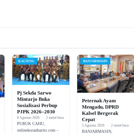
KALTENG
BANJARMASIN
Pj Sekda Sarwo
Mintarjo Buka
Peternak Ayam
Sosialisasi Perbup
Mengadu, DPRD
PJPK 2026–2030
Kalsel Bergerak
6 Agustus 2026
·
2 menit baca
Cepat
PURUK CAHU,
5 Agustus 2026
·
2 menit baca
onlinekoranbarito.com –
BANJARMASIN,