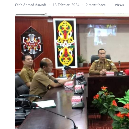
Oleh Ahmad Aswadi
·
13 Februari 2024
·
2 menit baca
·
1 views