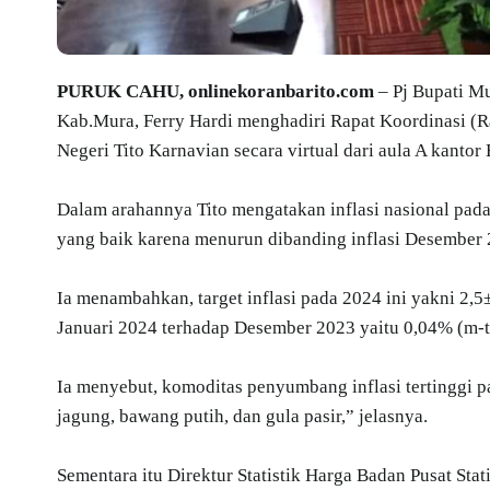
PURUK CAHU, onlinekoranbarito.com
– Pj Bupati M
Kab.Mura, Ferry Hardi menghadiri Rapat Koordinasi (R
Negeri Tito Karnavian secara virtual dari aula A kantor
Dalam arahannya Tito mengatakan inflasi nasional pada
yang baik karena menurun dibanding inflasi Desember 
Ia menambahkan, target inflasi pada 2024 ini yakni 2,5±
Januari 2024 terhadap Desember 2023 yaitu 0,04% (m-t-m
Ia menyebut, komoditas penyumbang inflasi tertinggi pa
jagung, bawang putih, dan gula pasir,” jelasnya.
Sementara itu Direktur Statistik Harga Badan Pusat St