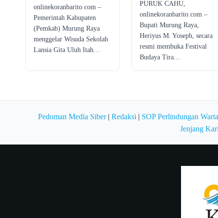
PURUK CAHU,
onlinekoranbarito.com –
onlinekoranbarito.com –
Pemerintah Kabupaten
Bupati Murung Raya,
(Pemkab) Murung Raya
Heriyus M. Yoseph, secara
menggelar Wisuda Sekolah
resmi membuka Festival
Lansia Gita Uluh Itah…
Budaya Tira…
Pedoman Media Siber
|
Redaksi
|
SOP Perlindungan Wart
Jenjang Kar