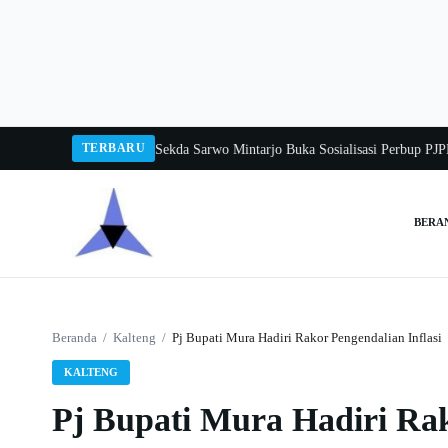
Langsung
ke
konten
TERBARU
Tangka Balang 2026
Pj Sekda Sarwo Mintarjo Buka Sosialisasi Perbup PJPK 20
BERA
Cari:
Beranda
/
Kalteng
/
Pj Bupati Mura Hadiri Rakor Pengendalian Inflasi
KALTENG
Pj Bupati Mura Hadiri Rak