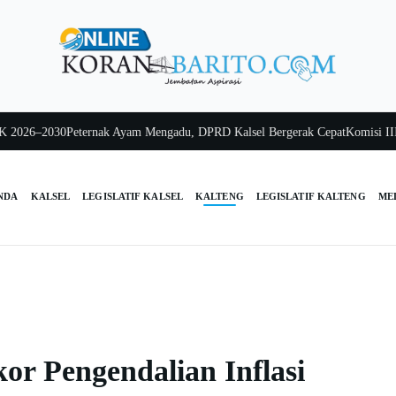
26–2030
Peternak Ayam Mengadu, DPRD Kalsel Bergerak Cepat
Komisi III Kal
NDA
KALSEL
LEGISLATIF KALSEL
KALTENG
LEGISLATIF KALTENG
ME
or Pengendalian Inflasi