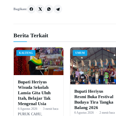
Bagikan:
Berita Terkait
KALTENG
UMUM
Bupati Heriyus
Wisuda Sekolah
Bupati Heriyus
Lansia Gita Uluh
Resmi Buka Festival
Itah, Belajar Tak
Budaya Tira Tangka
Mengenal Usia
Balang 2026
6 Agustus 2026
·
3 menit baca
6 Agustus 2026
·
2 menit baca
PURUK CAHU,