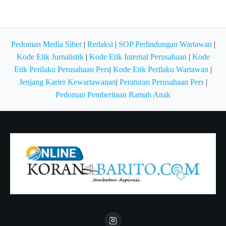
Pedoman Media Siber
|
Redaksi
|
SOP Perlindungan Wartawan
|
Kode Etik Jurnalistik
|
Kode Etik Internal Perusahaan
|
Kode
Etik Perilaku Perusahaan Pers
|
Kode Etik Perilaku Wartawan
|
Jenjang Karier Kewartawanan
|
Peraturan Perusahaan Pers
|
Pedoman Pemberitaan Ramah Anak