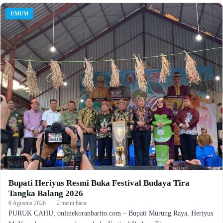
UMUM
Bupati Heriyus Resmi Buka Festival Budaya Tira
Tangka Balang 2026
6 Agustus 2026
·
2 menit baca
PURUK CAHU, onlinekoranbarito.com – Bupati Murung Raya, Heriyus