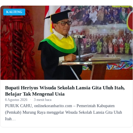
KALTENG
Bupati Heriyus Wisuda Sekolah Lansia Gita Uluh Itah,
Belajar Tak Mengenal Usia
6 Agustus 2026
·
3 menit baca
PURUK CAHU, onlinekoranbarito.com – Pemerintah Kabupaten
(Pemkab) Murung Raya menggelar Wisuda Sekolah Lansia Gita Uluh
Itah…