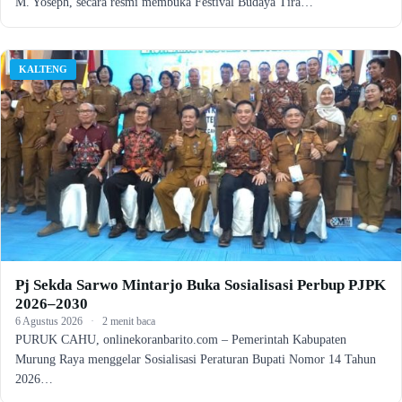
M. Yoseph, secara resmi membuka Festival Budaya Tira…
KALTENG
Pj Sekda Sarwo Mintarjo Buka Sosialisasi Perbup PJPK
2026–2030
6 Agustus 2026
·
2 menit baca
PURUK CAHU, onlinekoranbarito.com – Pemerintah Kabupaten
Murung Raya menggelar Sosialisasi Peraturan Bupati Nomor 14 Tahun
2026…