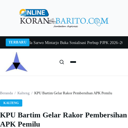
Langsung
ke
konten
TERBARU
g 2026
Pj Sekda Sarwo Mintarjo Buka Sosialisasi Perbup PJPK 2026–2030
Pete
Cari:
Cari
Beranda
/
Kalteng
/
KPU Bartim Gelar Rakor Pembersihan APK Pemilu
KALTENG
KPU Bartim Gelar Rakor Pembersihan
APK Pemilu