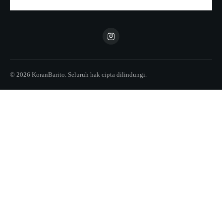
© 2026 KoranBarito. Seluruh hak cipta dilindungi.