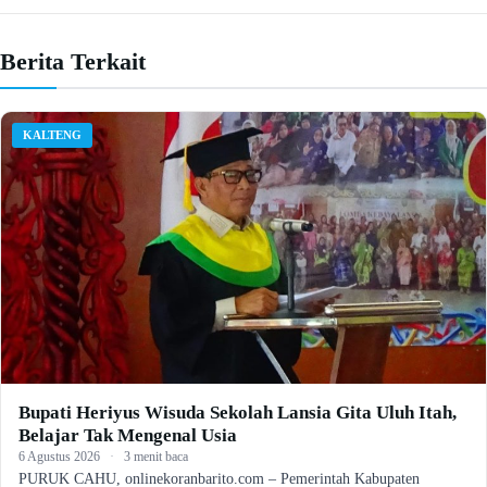
Berita Terkait
KALTENG
Bupati Heriyus Wisuda Sekolah Lansia Gita Uluh Itah,
Belajar Tak Mengenal Usia
6 Agustus 2026
·
3 menit baca
PURUK CAHU, onlinekoranbarito.com – Pemerintah Kabupaten