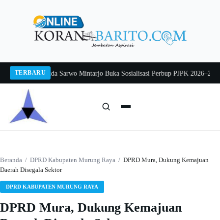
Langsung
ke
konten
TERBARU
g 2026
Pj Sekda Sarwo Mintarjo Buka Sosialisasi Perbup PJPK 2026–2030
Pete
Cari:
Cari
Beranda
/
DPRD Kabupaten Murung Raya
/
DPRD Mura, Dukung Kemajuan
Daerah Disegala Sektor
DPRD KABUPATEN MURUNG RAYA
DPRD Mura, Dukung Kemajuan