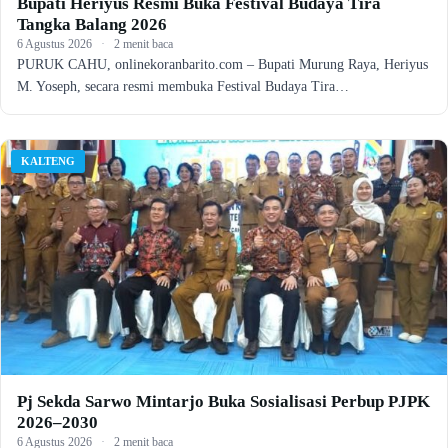
Bupati Heriyus Resmi Buka Festival Budaya Tira
Tangka Balang 2026
6 Agustus 2026
·
2 menit baca
PURUK CAHU, onlinekoranbarito.com – Bupati Murung Raya, Heriyus
M. Yoseph, secara resmi membuka Festival Budaya Tira…
KALTENG
Pj Sekda Sarwo Mintarjo Buka Sosialisasi Perbup PJPK
2026–2030
6 Agustus 2026
·
2 menit baca