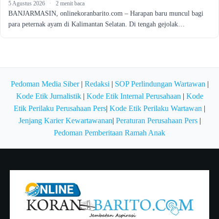
5 Agustus 2026
·
2 menit baca
BANJARMASIN, onlinekoranbarito.com – Harapan baru muncul bagi
para peternak ayam di Kalimantan Selatan. Di tengah gejolak…
Pedoman Media Siber
|
Redaksi
|
SOP Perlindungan Wartawan
|
Kode Etik Jurnalistik
|
Kode Etik Internal Perusahaan
|
Kode
Etik Perilaku Perusahaan Pers
|
Kode Etik Perilaku Wartawan
|
Jenjang Karier Kewartawanan
|
Peraturan Perusahaan Pers
|
Pedoman Pemberitaan Ramah Anak