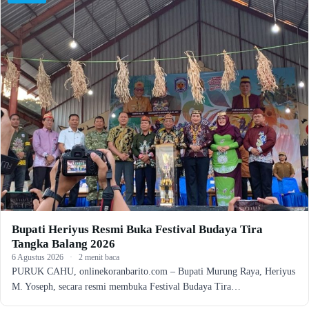
Bupati Heriyus Resmi Buka Festival Budaya Tira
Tangka Balang 2026
6 Agustus 2026
·
2 menit baca
PURUK CAHU, onlinekoranbarito.com – Bupati Murung Raya, Heriyus
M. Yoseph, secara resmi membuka Festival Budaya Tira…