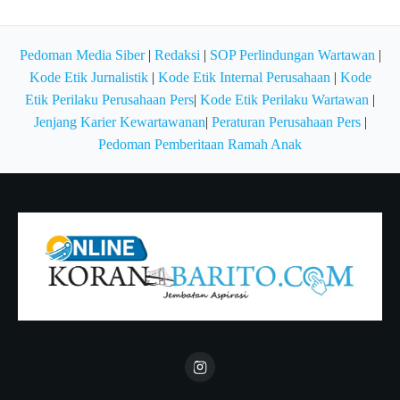
Pedoman Media Siber
|
Redaksi
|
SOP Perlindungan Wartawan
|
Kode Etik Jurnalistik
|
Kode Etik Internal Perusahaan
|
Kode
Etik Perilaku Perusahaan Pers
|
Kode Etik Perilaku Wartawan
|
Jenjang Karier Kewartawanan
|
Peraturan Perusahaan Pers
|
Pedoman Pemberitaan Ramah Anak