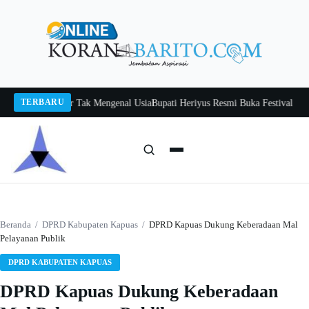
Langsung
ke
konten
TERBARU
 Itah, Belajar Tak Mengenal Usia
Bupati Heriyus Resmi Buka Festival Budaya 
Cari:
Cari
Beranda
/
DPRD Kabupaten Kapuas
/
DPRD Kapuas Dukung Keberadaan Mal
Pelayanan Publik
DPRD KABUPATEN KAPUAS
DPRD Kapuas Dukung Keberadaan