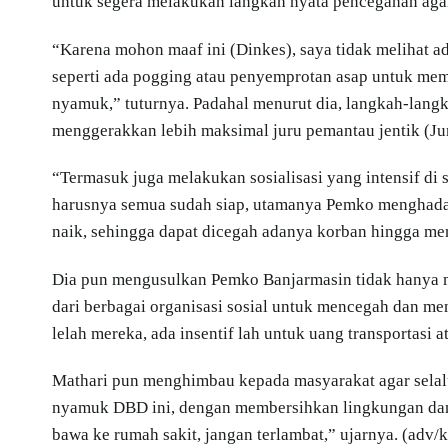
untuk segera melakukan langkah nyata pencegahan agar
“Karena mohon maaf ini (Dinkes), saya tidak melihat 
seperti ada pogging atau penyemprotan asap untuk me
nyamuk,” tuturnya. Padahal menurut dia, langkah-langk
menggerakkan lebih maksimal juru pemantau jentik (J
“Termasuk juga melakukan sosialisasi yang intensif di 
harusnya semua sudah siap, utamanya Pemko menghadap
naik, sehingga dapat dicegah adanya korban hingga me
Dia pun mengusulkan Pemko Banjarmasin tidak hanya m
dari berbagai organisasi sosial untuk mencegah dan me
lelah mereka, ada insentif lah untuk uang transportasi a
Mathari pun menghimbau kepada masyarakat agar selal
nyamuk DBD ini, dengan membersihkan lingkungan dan 
bawa ke rumah sakit, jangan terlambat,” ujarnya. (adv/k