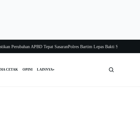
an Perubahan APBD Tepat Sasaran
Polres Bartim Lepas Bakti Sosial untuk Warga
DIA CETAK
OPINI
LAINNYA
▾
Cari