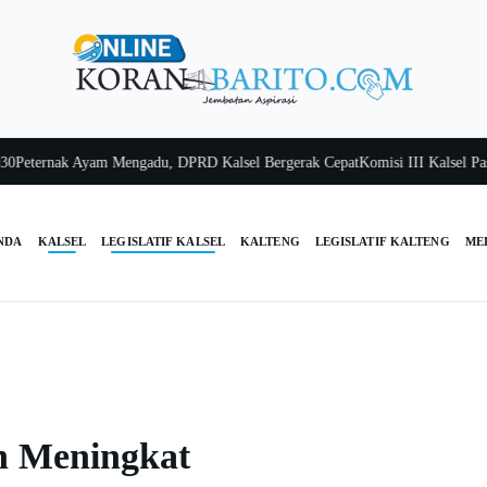
ternak Ayam Mengadu, DPRD Kalsel Bergerak Cepat
Komisi III Kalsel Pastik
NDA
KALSEL
LEGISLATIF KALSEL
KALTENG
LEGISLATIF KALTENG
ME
n Meningkat