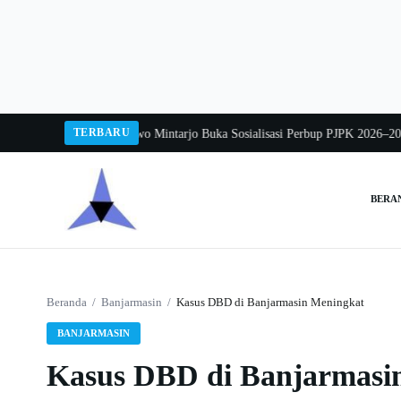
Langsung
ke
konten
TERBARU
ang 2026
Pj Sekda Sarwo Mintarjo Buka Sosialisasi Perbup PJPK 2026–2030
Pe
BERA
Cari:
Beranda
/
Banjarmasin
/
Kasus DBD di Banjarmasin Meningkat
BANJARMASIN
Kasus DBD di Banjarmasi