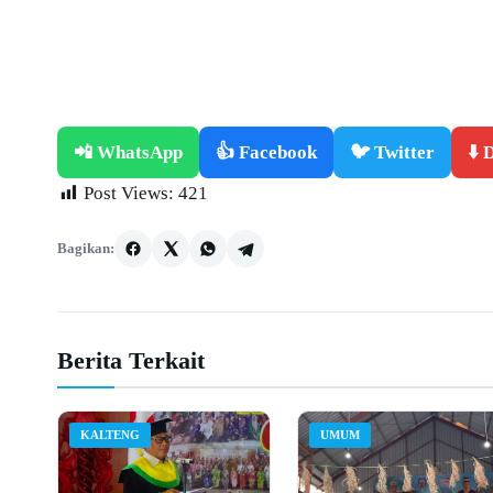
📲 WhatsApp
👍 Facebook
🐦 Twitter
⬇️
Post Views:
421
Bagikan:
Berita Terkait
KALTENG
UMUM