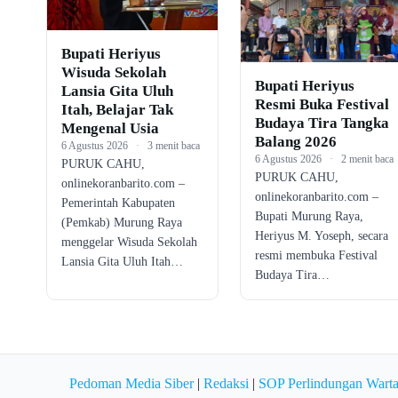
Bupati Heriyus
Wisuda Sekolah
Bupati Heriyus
Lansia Gita Uluh
Resmi Buka Festival
Itah, Belajar Tak
Budaya Tira Tangka
Mengenal Usia
Balang 2026
6 Agustus 2026
·
3 menit baca
6 Agustus 2026
·
2 menit baca
PURUK CAHU,
PURUK CAHU,
onlinekoranbarito.com –
onlinekoranbarito.com –
Pemerintah Kabupaten
Bupati Murung Raya,
(Pemkab) Murung Raya
Heriyus M. Yoseph, secara
menggelar Wisuda Sekolah
resmi membuka Festival
Lansia Gita Uluh Itah…
Budaya Tira…
Pedoman Media Siber
|
Redaksi
|
SOP Perlindungan Wart