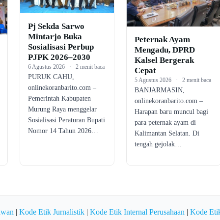
Pj Sekda Sarwo
Mintarjo Buka
Peternak Ayam
Sosialisasi Perbup
Mengadu, DPRD
PJPK 2026–2030
Kalsel Bergerak
6 Agustus 2026
·
2 menit baca
Cepat
PURUK CAHU,
5 Agustus 2026
·
2 menit baca
onlinekoranbarito.com –
BANJARMASIN,
Pemerintah Kabupaten
onlinekoranbarito.com –
Murung Raya menggelar
Harapan baru muncul bagi
Sosialisasi Peraturan Bupati
para peternak ayam di
Nomor 14 Tahun 2026…
Kalimantan Selatan. Di
tengah gejolak…
awan
|
Kode Etik Jurnalistik
|
Kode Etik Internal Perusahaan
|
Kode Etik