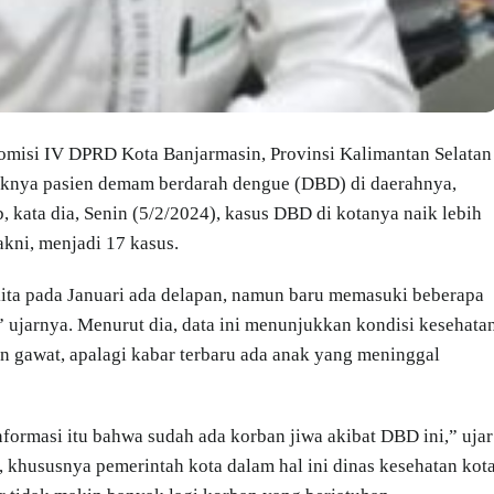
misi IV DPRD Kota Banjarmasin, Provinsi Kalimantan Selatan
aknya pasien demam berdarah dengue (DBD) di daerahnya,
, kata dia, Senin (5/2/2024), kasus DBD di kotanya naik lebih
akni, menjadi 17 kasus.
 kita pada Januari ada delapan, namun baru memasuki beberapa
,” ujarnya. Menurut dia, data ini menunjukkan kondisi kesehata
in gawat, apalagi kabar terbaru ada anak yang meninggal
informasi itu bahwa sudah ada korban jiwa akibat DBD ini,” ujar
a, khususnya pemerintah kota dalam hal ini dinas kesehatan kot