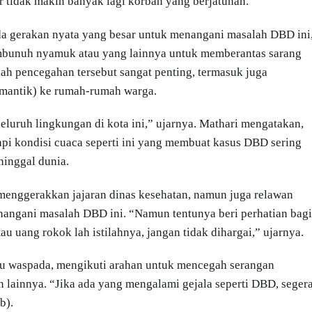
 tidak makin banyak lagi korban yang berjatuhan.
ada gerakan nyata yang besar untuk menangani masalah DBD ini
mbunuh nyamuk atau yang lainnya untuk memberantas sarang
ah pencegahan tersebut sangat penting, termasuk juga
umantik) ke rumah-rumah warga.
seluruh lingkungan di kota ini,” ujarnya. Mathari mengatakan,
i kondisi cuaca seperti ini yang membuat kasus DBD sering
ninggal dunia.
enggerakkan jajaran dinas kesehatan, namun juga relawan
nangani masalah DBD ini. “Namun tentunya beri perhatian bagi
tau uang rokok lah istilahnya, jangan tidak dihargai,” ujarnya.
u waspada, mengikuti arahan untuk mencegah serangan
lainnya. “Jika ada yang mengalami gejala seperti DBD, seger
b).