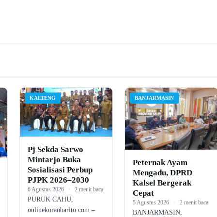
KALTENG
BANJARMASIN
Pj Sekda Sarwo
Mintarjo Buka
Peternak Ayam
Sosialisasi Perbup
Mengadu, DPRD
PJPK 2026–2030
Kalsel Bergerak
6 Agustus 2026
·
2 menit baca
Cepat
PURUK CAHU,
5 Agustus 2026
·
2 menit baca
onlinekoranbarito.com –
BANJARMASIN,