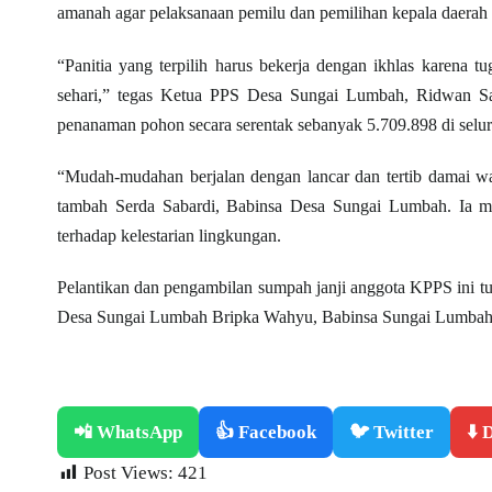
amanah agar pelaksanaan pemilu dan pemilihan kepala daerah 
“Panitia yang terpilih harus bekerja dengan ikhlas karena
sehari,” tegas Ketua PPS Desa Sungai Lumbah, Ridwan Sale
penanaman pohon secara serentak sebanyak 5.709.898 di selur
“Mudah-mudahan berjalan dengan lancar dan tertib damai wa
tambah Serda Sabardi, Babinsa Desa Sungai Lumbah.
Ia m
terhadap kelestarian lingkungan.
Pelantikan dan pengambilan sumpah janji anggota KPPS ini t
Desa Sungai Lumbah Bripka Wahyu, Babinsa Sungai Lumbah S
📲 WhatsApp
👍 Facebook
🐦 Twitter
⬇️
Post Views:
421