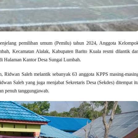
enjelang pemilihan umum (Pemilu) tahun 2024, Anggota Kelompo
ah, Kecamatan Alalak, Kabupaten Barito Kuala resmi dilantik da
i di Halaman Kantor Desa Sungai Lumbah.
h, Ridwan Saleh melantik sebanyak 63 anggota KPPS masing-masin
dwan Saleh yang juga menjabat Sekretaris Desa (Sekdes) ditempat it
an penuh tanggungjawab.