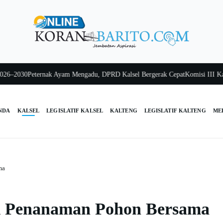
Peternak Ayam Mengadu, DPRD Kalsel Bergerak Cepat
Komisi III Kalsel Pas
NDA
KALSEL
LEGISLATIF KALSEL
KALTENG
LEGISLATIF KALTENG
ME
ma
i Penanaman Pohon Bersama