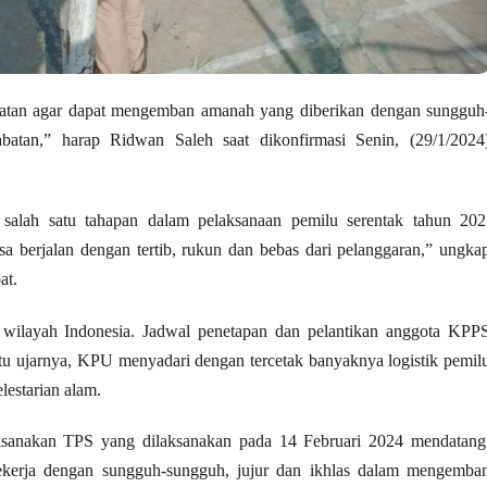
kuatan agar dapat mengemban amanah yang diberikan dengan sungguh
atan,” harap Ridwan Saleh saat dikonfirmasi Senin, (29/1/2024
 salah satu tahapan dalam pelaksanaan pemilu serentak tahun 202
sa berjalan dengan tertib, rukun dan bebas dari pelanggaran,” ungka
at.
h wilayah Indonesia. Jadwal penetapan dan pelantikan anggota KPP
tu ujarnya, KPU menyadari dengan tercetak banyaknya logistik pemil
lestarian alam.
sanakan TPS yang dilaksanakan pada 14 Februari 2024 mendatang
ekerja dengan sungguh-sungguh, jujur dan ikhlas dalam mengemba