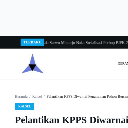
Langsung
ke
konten
TERBARU
Balang 2026
Pj Sekda Sarwo Mintarjo Buka Sosialisasi Perbup PJPK 2026–2030
BERA
Cari:
Beranda
/
Kalsel
/
Pelantikan KPPS Diwarnai Penanaman Pohon Bersa
KALSEL
Pelantikan KPPS Diwarna