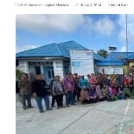
Oleh Muhammad Aqmar Sharaya
·
29 Januari 2024
·
2 menit baca
·