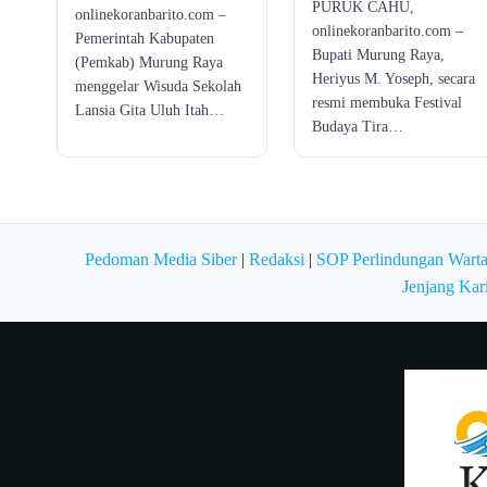
PURUK CAHU,
onlinekoranbarito.com –
onlinekoranbarito.com –
Pemerintah Kabupaten
Bupati Murung Raya,
(Pemkab) Murung Raya
Heriyus M. Yoseph, secara
menggelar Wisuda Sekolah
resmi membuka Festival
Lansia Gita Uluh Itah…
Budaya Tira…
Pedoman Media Siber
|
Redaksi
|
SOP Perlindungan Wart
Jenjang Kar