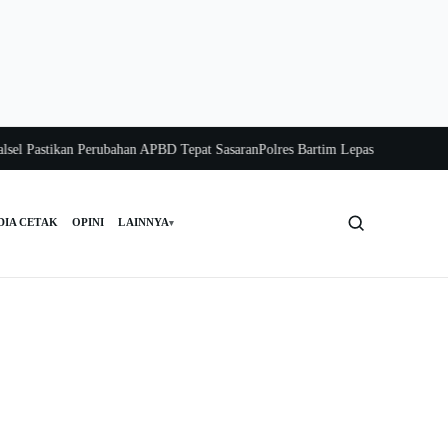
tikan Perubahan APBD Tepat Sasaran
Polres Bartim Lepas Bakti Sosial untuk Wa
DIA CETAK
OPINI
LAINNYA
▾
Cari