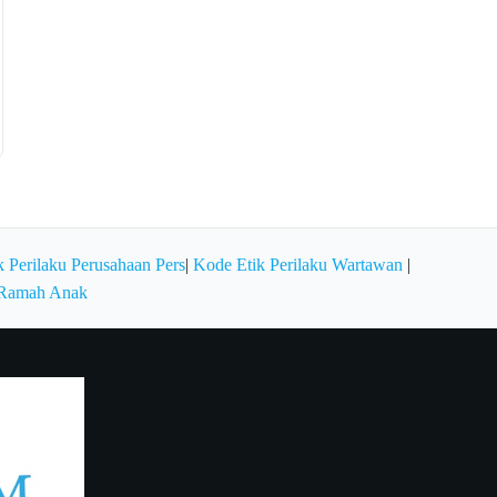
 Perilaku Perusahaan Pers
|
Kode Etik Perilaku Wartawan
|
 Ramah Anak