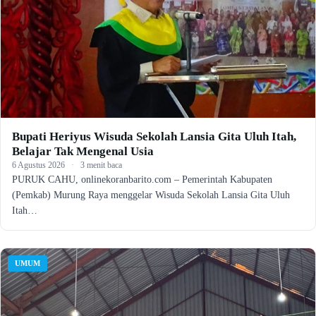
Bupati Heriyus Wisuda Sekolah Lansia Gita Uluh Itah,
Belajar Tak Mengenal Usia
6 Agustus 2026
·
3 menit baca
PURUK CAHU, onlinekoranbarito.com – Pemerintah Kabupaten
(Pemkab) Murung Raya menggelar Wisuda Sekolah Lansia Gita Uluh
Itah…
UMUM