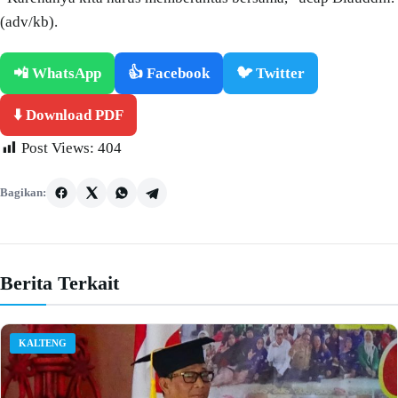
(adv/kb).
📲 WhatsApp
👍 Facebook
🐦 Twitter
⬇️ Download PDF
Post Views:
404
Bagikan:
Berita Terkait
KALTENG