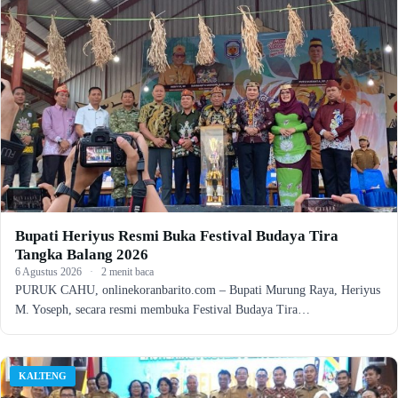
Bupati Heriyus Resmi Buka Festival Budaya Tira
Tangka Balang 2026
6 Agustus 2026
·
2 menit baca
PURUK CAHU, onlinekoranbarito.com – Bupati Murung Raya, Heriyus
M. Yoseph, secara resmi membuka Festival Budaya Tira…
KALTENG