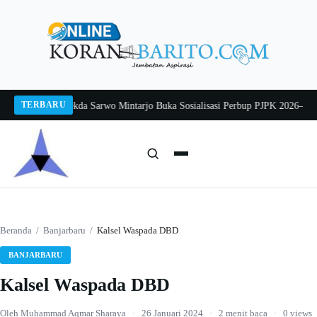
Langsung
ke
konten
TERBARU
ang 2026
Pj Sekda Sarwo Mintarjo Buka Sosialisasi Perbup PJPK 2026–2030
Pe
Cari:
Cari
Beranda
/
Banjarbaru
/
Kalsel Waspada DBD
BANJARBARU
Kalsel Waspada DBD
Oleh Muhammad Aqmar Sharaya
·
26 Januari 2024
·
2 menit baca
·
0 views