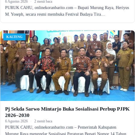
6 Agustus 2026
·
2 menit baca
PURUK CAHU, onlinekoranbarito.com – Bupati Murung Raya, Heriyus
M. Yoseph, secara resmi membuka Festival Budaya Tira…
KALTENG
Pj Sekda Sarwo Mintarjo Buka Sosialisasi Perbup PJPK
2026–2030
6 Agustus 2026
·
2 menit baca
PURUK CAHU, onlinekoranbarito.com – Pemerintah Kabupaten
Murung Raya menggelar Sosialisasi Peraturan Bupati Nomor 14 Tahun