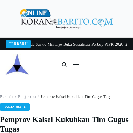
Langsung
ke
konten
TERBARU
g 2026
Pj Sekda Sarwo Mintarjo Buka Sosialisasi Perbup PJPK 2026–2030
Pete
Cari:
Cari
Beranda
/
Banjarbaru
/
Pemprov Kalsel Kukuhkan Tim Gugus Tugas
BANJARBARU
Pemprov Kalsel Kukuhkan Tim Gugus
Tugas