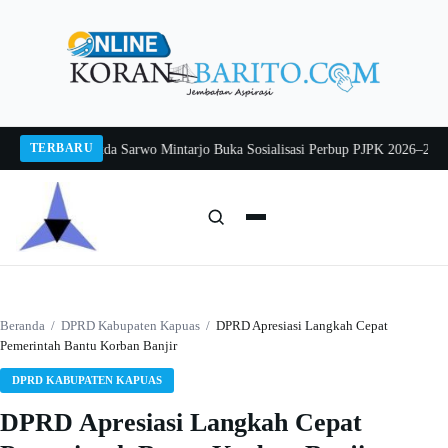
Langsung
ke
konten
TERBARU
g 2026
Pj Sekda Sarwo Mintarjo Buka Sosialisasi Perbup PJPK 2026–2030
Pete
Cari:
Cari
Beranda
/
DPRD Kabupaten Kapuas
/
DPRD Apresiasi Langkah Cepat
Pemerintah Bantu Korban Banjir
DPRD KABUPATEN KAPUAS
DPRD Apresiasi Langkah Cepat