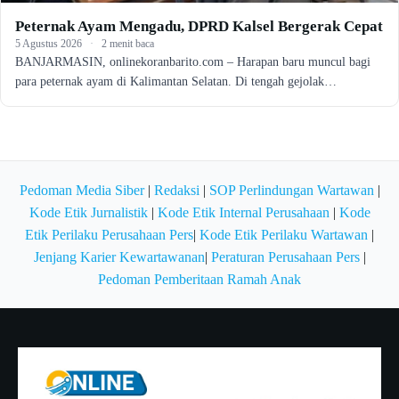
Peternak Ayam Mengadu, DPRD Kalsel Bergerak Cepat
5 Agustus 2026
·
2 menit baca
BANJARMASIN, onlinekoranbarito.com – Harapan baru muncul bagi
para peternak ayam di Kalimantan Selatan. Di tengah gejolak…
Pedoman Media Siber
|
Redaksi
|
SOP Perlindungan Wartawan
|
Kode Etik Jurnalistik
|
Kode Etik Internal Perusahaan
|
Kode
Etik Perilaku Perusahaan Pers
|
Kode Etik Perilaku Wartawan
|
Jenjang Karier Kewartawanan
|
Peraturan Perusahaan Pers
|
Pedoman Pemberitaan Ramah Anak