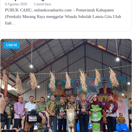
6 Agustus 2026
·
3 menit baca
PURUK CAHU, onlinekoranbarito.com – Pemerintah Kabupaten
(Pemkab) Murung Raya menggelar Wisuda Sekolah Lansia Gita Uluh
Itah…
UMUM