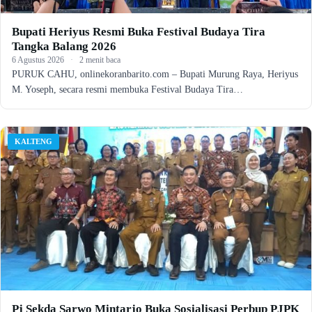
Bupati Heriyus Resmi Buka Festival Budaya Tira
Tangka Balang 2026
6 Agustus 2026
·
2 menit baca
PURUK CAHU, onlinekoranbarito.com – Bupati Murung Raya, Heriyus
M. Yoseph, secara resmi membuka Festival Budaya Tira…
KALTENG
Pj Sekda Sarwo Mintarjo Buka Sosialisasi Perbup PJPK