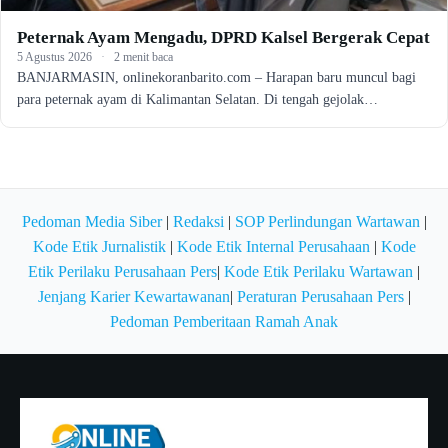
Peternak Ayam Mengadu, DPRD Kalsel Bergerak Cepat
5 Agustus 2026
·
2 menit baca
BANJARMASIN, onlinekoranbarito.com – Harapan baru muncul bagi
para peternak ayam di Kalimantan Selatan. Di tengah gejolak…
Pedoman Media Siber
|
Redaksi
|
SOP Perlindungan Wartawan
|
Kode Etik Jurnalistik
|
Kode Etik Internal Perusahaan
|
Kode
Etik Perilaku Perusahaan Pers
|
Kode Etik Perilaku Wartawan
|
Jenjang Karier Kewartawanan
|
Peraturan Perusahaan Pers
|
Pedoman Pemberitaan Ramah Anak