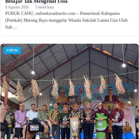
Belajar Tak Mengenal Usia
6 Agustus 2026
·
3 menit baca
PURUK CAHU, onlinekoranbarito.com – Pemerintah Kabupaten
(Pemkab) Murung Raya menggelar Wisuda Sekolah Lansia Gita Uluh
Itah…
UMUM