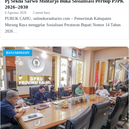
Pj Sekda Sarwo Mintarjo Buka Sosialisasi Perbup PJPK
2026–2030
6 Agustus 2026
·
2 menit baca
PURUK CAHU, onlinekoranbarito.com – Pemerintah Kabupaten
Murung Raya menggelar Sosialisasi Peraturan Bupati Nomor 14 Tahun
2026…
BANJARMASIN