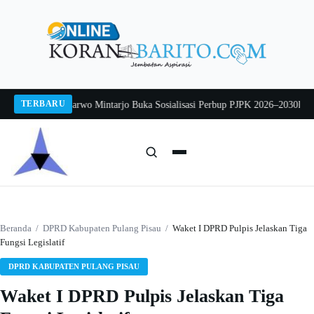
Langsung
ke
konten
TERBARU
026
Pj Sekda Sarwo Mintarjo Buka Sosialisasi Perbup PJPK 2026–2030
Peterna
Cari:
Cari
Beranda
/
DPRD Kabupaten Pulang Pisau
/
Waket I DPRD Pulpis Jelaskan Tiga
Fungsi Legislatif
DPRD KABUPATEN PULANG PISAU
Waket I DPRD Pulpis Jelaskan Tiga