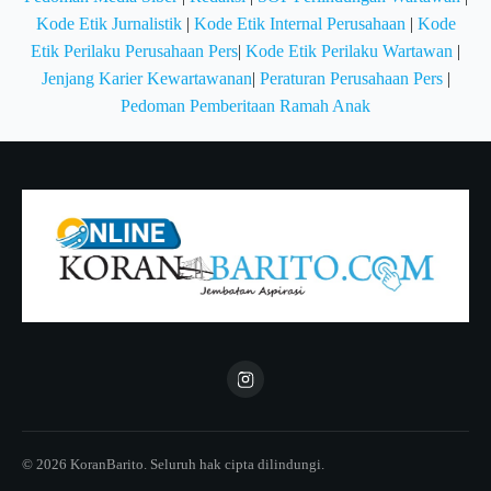
Kode Etik Jurnalistik
|
Kode Etik Internal Perusahaan
|
Kode
Etik Perilaku Perusahaan Pers
|
Kode Etik Perilaku Wartawan
|
Jenjang Karier Kewartawanan
|
Peraturan Perusahaan Pers
|
Pedoman Pemberitaan Ramah Anak
© 2026 KoranBarito. Seluruh hak cipta dilindungi.