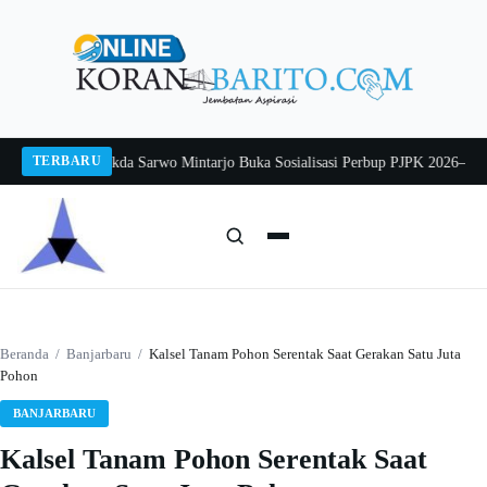
Langsung
ke
konten
TERBARU
ng 2026
Pj Sekda Sarwo Mintarjo Buka Sosialisasi Perbup PJPK 2026–2030
Pet
Cari:
Cari
Beranda
/
Banjarbaru
/
Kalsel Tanam Pohon Serentak Saat Gerakan Satu Juta
Pohon
BANJARBARU
Kalsel Tanam Pohon Serentak Saat