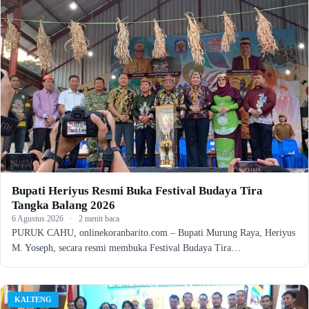
Bupati Heriyus Resmi Buka Festival Budaya Tira
Tangka Balang 2026
6 Agustus 2026
·
2 menit baca
PURUK CAHU, onlinekoranbarito.com – Bupati Murung Raya, Heriyus
M. Yoseph, secara resmi membuka Festival Budaya Tira…
KALTENG