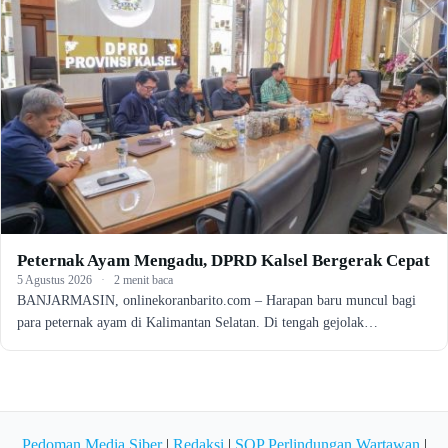
Peternak Ayam Mengadu, DPRD Kalsel Bergerak Cepat
5 Agustus 2026
·
2 menit baca
BANJARMASIN, onlinekoranbarito.com – Harapan baru muncul bagi
para peternak ayam di Kalimantan Selatan. Di tengah gejolak…
Pedoman Media Siber
|
Redaksi
|
SOP Perlindungan Wartawan
|