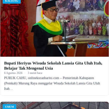
KALTENG
Bupati Heriyus Wisuda Sekolah Lansia Gita Uluh Itah,
Belajar Tak Mengenal Usia
6 Agustus 2026
·
3 menit baca
PURUK CAHU, onlinekoranbarito.com – Pemerintah Kabupaten
(Pemkab) Murung Raya menggelar Wisuda Sekolah Lansia Gita Uluh
Itah…
UMUM