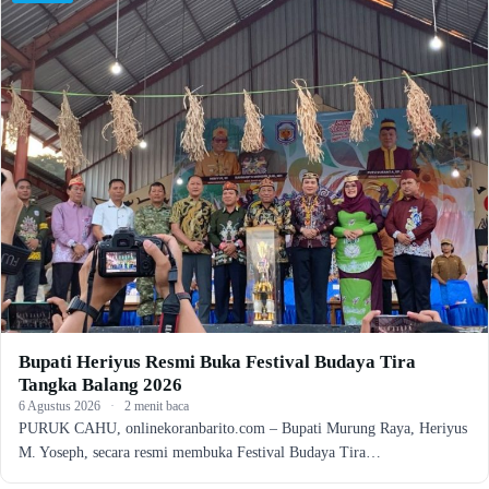
Bupati Heriyus Resmi Buka Festival Budaya Tira
Tangka Balang 2026
6 Agustus 2026
·
2 menit baca
PURUK CAHU, onlinekoranbarito.com – Bupati Murung Raya, Heriyus
M. Yoseph, secara resmi membuka Festival Budaya Tira…