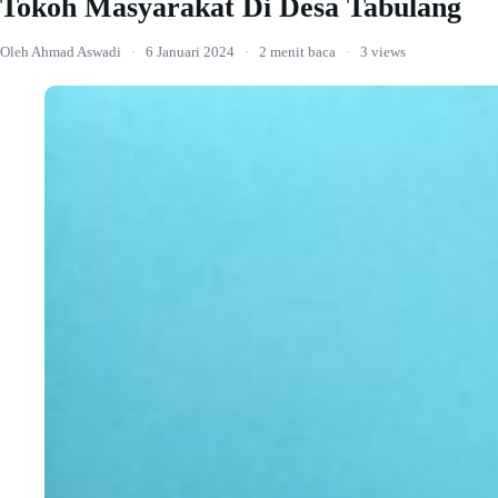
Tokoh Masyarakat Di Desa Tabulang
Oleh Ahmad Aswadi
·
6 Januari 2024
·
2 menit baca
·
3 views