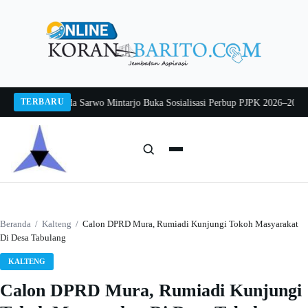
Langsung
ke
konten
TERBARU
Pj Sekda Sarwo Mintarjo Buka Sosialisasi Perbup PJPK 2026–2030
Peternak A
Cari:
Cari
Beranda
/
Kalteng
/
Calon DPRD Mura, Rumiadi Kunjungi Tokoh Masyarakat
Di Desa Tabulang
KALTENG
Calon DPRD Mura, Rumiadi Kunjungi