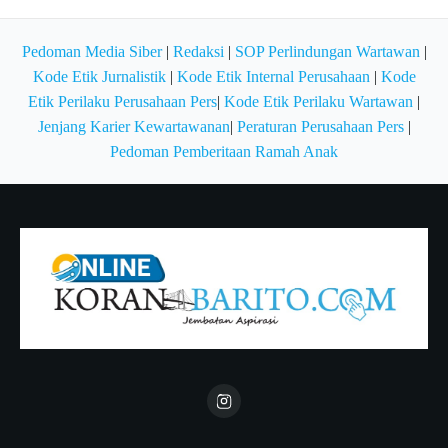
Pedoman Media Siber
|
Redaksi
|
SOP Perlindungan Wartawan
|
Kode Etik Jurnalistik
|
Kode Etik Internal Perusahaan
|
Kode
Etik Perilaku Perusahaan Pers
|
Kode Etik Perilaku Wartawan
|
Jenjang Karier Kewartawanan
|
Peraturan Perusahaan Pers
|
Pedoman Pemberitaan Ramah Anak