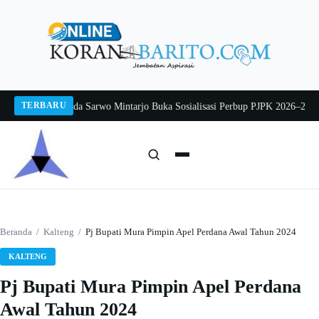
Langsung
ke
konten
TERBARU
26
Pj Sekda Sarwo Mintarjo Buka Sosialisasi Perbup PJPK 2026–2030
Peternak
Cari:
Cari
Beranda
/
Kalteng
/
Pj Bupati Mura Pimpin Apel Perdana Awal Tahun 2024
KALTENG
Pj Bupati Mura Pimpin Apel Perdana
Awal Tahun 2024