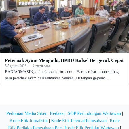
Peternak Ayam Mengadu, DPRD Kalsel Bergerak Cepat
5 Agustus 2026
·
2 menit baca
BANJARMASIN, onlinekoranbarito.com – Harapan baru muncul bagi
para peternak ayam di Kalimantan Selatan. Di tengah gejolak…
Pedoman Media Siber
|
Redaksi
|
SOP Perlindungan Wartawan
|
Kode Etik Jurnalistik
|
Kode Etik Internal Perusahaan
|
Kode
Etik Perilaku Perusahaan Pers
|
Kode Etik Perilaku Wartawan
|