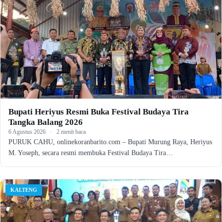
Bupati Heriyus Resmi Buka Festival Budaya Tira
Tangka Balang 2026
6 Agustus 2026
·
2 menit baca
PURUK CAHU, onlinekoranbarito.com – Bupati Murung Raya, Heriyus
M. Yoseph, secara resmi membuka Festival Budaya Tira…
KALTENG