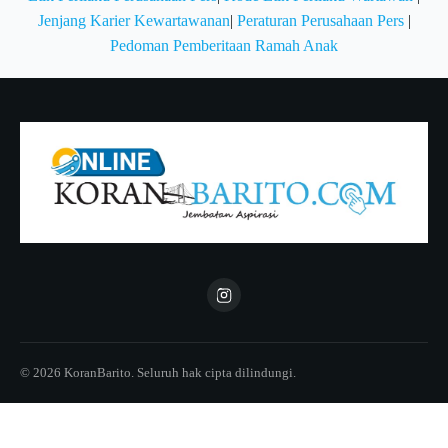
Jenjang Karier Kewartawanan
|
Peraturan Perusahaan Pers
|
Pedoman Pemberitaan Ramah Anak
© 2026 KoranBarito. Seluruh hak cipta dilindungi.