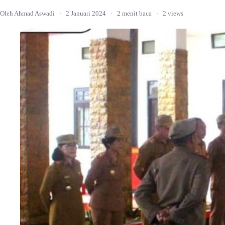
Oleh Ahmad Aswadi
·
2 Januari 2024
·
2 menit baca
·
2 views