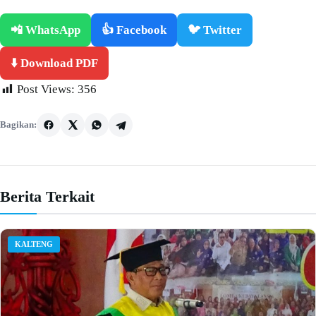
📲 WhatsApp
👍 Facebook
🐦 Twitter
⬇️ Download PDF
Post Views:
356
Bagikan:
Berita Terkait
KALTENG