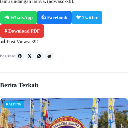
tamu undangan lainya. (adv/asd-kb).
📲 WhatsApp
👍 Facebook
🐦 Twitter
⬇️ Download PDF
Post Views:
391
Bagikan:
Berita Terkait
KALTENG