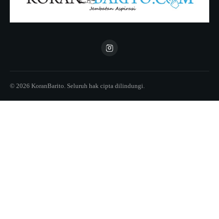
© 2026 KoranBarito. Seluruh hak cipta dilindungi.