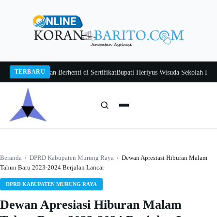
Langsung
ke
konten
TERBARU
an Jangan Berhenti di Sertifikat
Bupati Heriyus Wisuda Sekolah Lansia Gita 
Cari:
Cari
Beranda
/
DPRD Kabupaten Murung Raya
/
Dewan Apresiasi Hiburan Malam
Tahun Baru 2023-2024 Berjalan Lancar
DPRD KABUPATEN MURUNG RAYA
Dewan Apresiasi Hiburan Malam