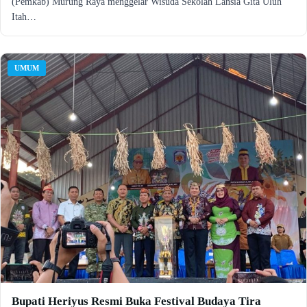
(Pemkab) Murung Raya menggelar Wisuda Sekolah Lansia Gita Uluh
Itah…
UMUM
Bupati Heriyus Resmi Buka Festival Budaya Tira