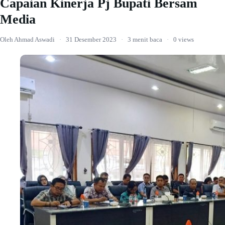
Capaian Kinerja Pj Bupati Bersam
Media
Oleh Ahmad Aswadi
·
31 Desember 2023
·
3 menit baca
·
0 views