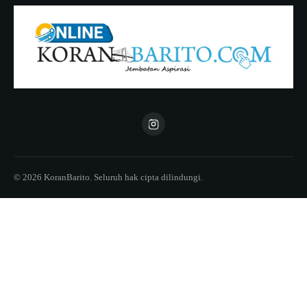
© 2026 KoranBarito. Seluruh hak cipta dilindungi.