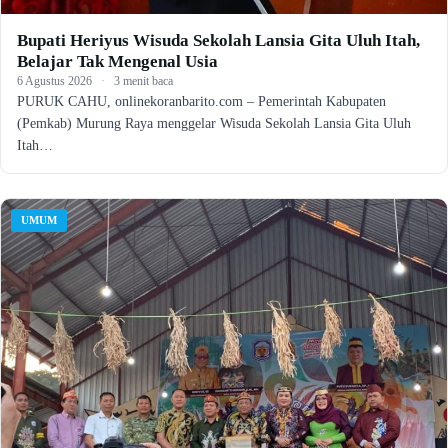
Bupati Heriyus Wisuda Sekolah Lansia Gita Uluh Itah,
Belajar Tak Mengenal Usia
6 Agustus 2026
·
3 menit baca
PURUK CAHU, onlinekoranbarito.com – Pemerintah Kabupaten
(Pemkab) Murung Raya menggelar Wisuda Sekolah Lansia Gita Uluh
Itah…
UMUM