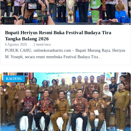
Bupati Heriyus Resmi Buka Festival Budaya Tira
Tangka Balang 2026
6 Agustus 2026
·
2 menit baca
PURUK CAHU, onlinekoranbarito.com – Bupati Murung Raya, Heriyus
M. Yoseph, secara resmi membuka Festival Budaya Tira…
KALTENG