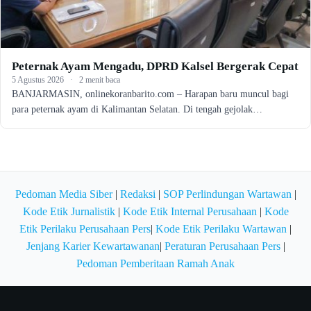
Peternak Ayam Mengadu, DPRD Kalsel Bergerak Cepat
5 Agustus 2026
·
2 menit baca
BANJARMASIN, onlinekoranbarito.com – Harapan baru muncul bagi
para peternak ayam di Kalimantan Selatan. Di tengah gejolak…
Pedoman Media Siber
|
Redaksi
|
SOP Perlindungan Wartawan
|
Kode Etik Jurnalistik
|
Kode Etik Internal Perusahaan
|
Kode
Etik Perilaku Perusahaan Pers
|
Kode Etik Perilaku Wartawan
|
Jenjang Karier Kewartawanan
|
Peraturan Perusahaan Pers
|
Pedoman Pemberitaan Ramah Anak