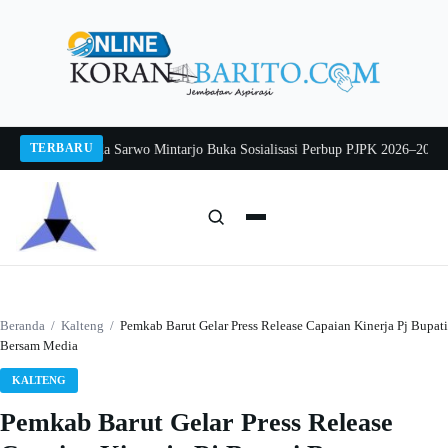
Langsung
ke
konten
TERBARU
26
Pj Sekda Sarwo Mintarjo Buka Sosialisasi Perbup PJPK 2026–2030
Peternak
Cari:
Cari
Beranda
/
Kalteng
/
Pemkab Barut Gelar Press Release Capaian Kinerja Pj Bupati
Bersam Media
KALTENG
Pemkab Barut Gelar Press Release