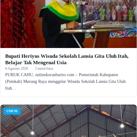
Bupati Heriyus Wisuda Sekolah Lansia Gita Uluh Itah,
Belajar Tak Mengenal Usia
6 Agustus 2026
·
3 menit baca
PURUK CAHU, onlinekoranbarito.com – Pemerintah Kabupaten
(Pemkab) Murung Raya menggelar Wisuda Sekolah Lansia Gita Uluh
Itah…
UMUM