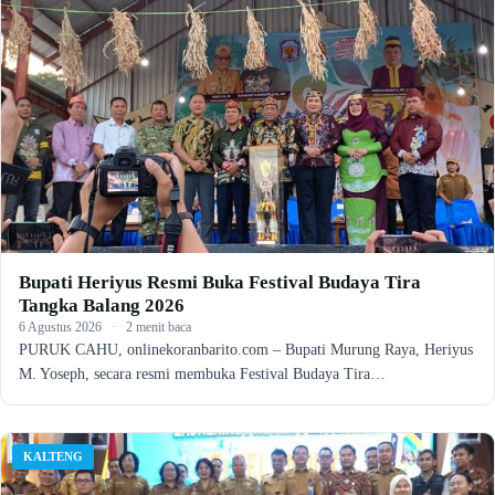
Bupati Heriyus Resmi Buka Festival Budaya Tira
Tangka Balang 2026
6 Agustus 2026
·
2 menit baca
PURUK CAHU, onlinekoranbarito.com – Bupati Murung Raya, Heriyus
M. Yoseph, secara resmi membuka Festival Budaya Tira…
KALTENG