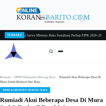
Langsung
ke
konten
TERBARU
26
Pj Sekda Sarwo Mintarjo Buka Sosialisasi Perbup PJPK 2026–2030
Peternak
Cari:
Cari
Beranda
/
DPRD Kabupaten Murung Raya
/
Rumiadi Akui Beberapa Desa Di
Mura Sudah Berhasil Dan Maju
DPRD KABUPATEN MURUNG RAYA
Rumiadi Akui Beberapa Desa Di Mura