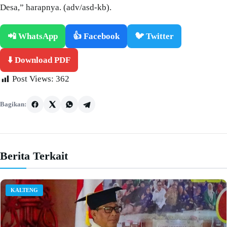
Desa,” harapnya. (adv/asd-kb).
📲 WhatsApp
👍 Facebook
🐦 Twitter
⬇️ Download PDF
Post Views:
362
Bagikan:
Berita Terkait
KALTENG