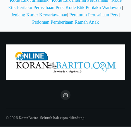
Kode Etik Jurnalistik
|
Kode Etik Internal Perusahaan
|
Kode
Etik Perilaku Perusahaan Pers
|
Kode Etik Perilaku Wartawan
|
Jenjang Karier Kewartawanan
|
Peraturan Perusahaan Pers
|
Pedoman Pemberitaan Ramah Anak
© 2026 KoranBarito. Seluruh hak cipta dilindungi.