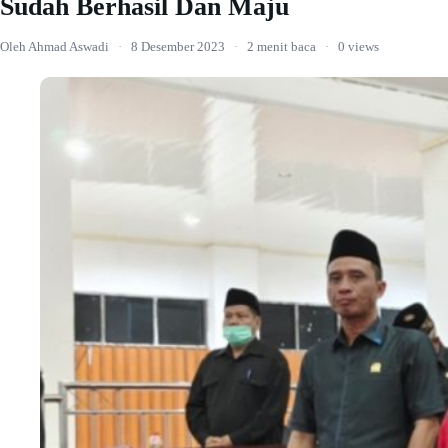
Sudah Berhasil Dan Maju
Oleh Ahmad Aswadi
·
8 Desember 2023
·
2 menit baca
·
0 views