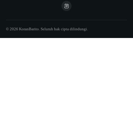
© 2026 KoranBarito. Seluruh hak cipta dilindungi.