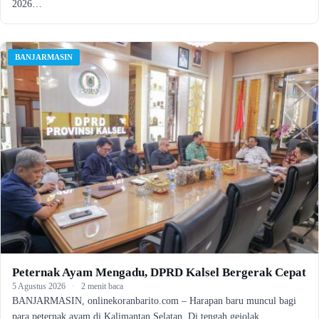
2026…
BANJARMASIN
Peternak Ayam Mengadu, DPRD Kalsel Bergerak Cepat
5 Agustus 2026
·
2 menit baca
BANJARMASIN, onlinekoranbarito.com – Harapan baru muncul bagi
para peternak ayam di Kalimantan Selatan. Di tengah gejolak…