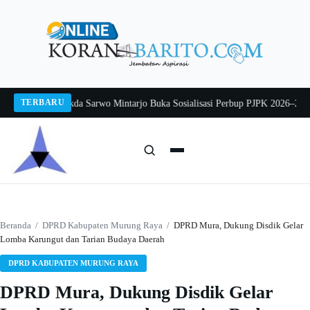
Langsung
ke
konten
TERBARU
26
Pj Sekda Sarwo Mintarjo Buka Sosialisasi Perbup PJPK 2026–2030
Peternak
Cari:
Cari
Beranda
/
DPRD Kabupaten Murung Raya
/
DPRD Mura, Dukung Disdik Gelar
Lomba Karungut dan Tarian Budaya Daerah
DPRD KABUPATEN MURUNG RAYA
DPRD Mura, Dukung Disdik Gelar