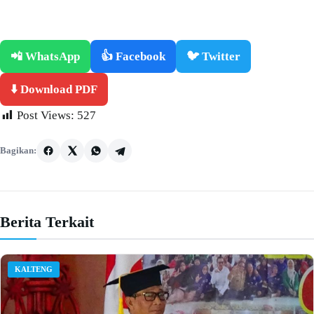
📲 WhatsApp
👍 Facebook
🐦 Twitter
⬇️ Download PDF
Post Views:
527
Bagikan:
Berita Terkait
KALTENG