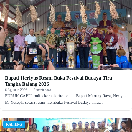
Bupati Heriyus Resmi Buka Festival Budaya Tira
Tangka Balang 2026
6 Agustus 2026
·
2 menit baca
PURUK CAHU, onlinekoranbarito.com – Bupati Murung Raya, Heriyus
M. Yoseph, secara resmi membuka Festival Budaya Tira…
KALTENG