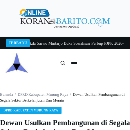
Langsung
ke
konten
TERBARU
ng 2026
Pj Sekda Sarwo Mintarjo Buka Sosialisasi Perbup PJPK 2026–2030
Pet
Cari:
Cari
Beranda
/
DPRD Kabupaten Murung Raya
/
Dewan Usulkan Pembangunan di
Segala Sektor Berkelanjutan Dan Merata
DPRD KABUPATEN MURUNG RAYA
Dewan Usulkan Pembangunan di Segala