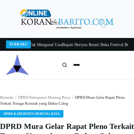
Langsung
ke
konten
TERBARU
 Belajar Tak Mengenal Usia
Bupati Heriyus Resmi Buka Festival Budaya Tira T
Cari:
Cari
Beranda
/
DPRD Kabupaten Murung Raya
/
DPRD Mura Gelar Rapat Pleno
Terkait Tenaga Kontrak yang Daftar Caleg
DPRD KABUPATEN MURUNG RAYA
DPRD Mura Gelar Rapat Pleno Terkait