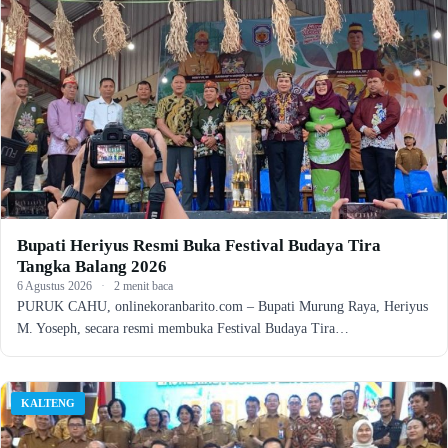
Bupati Heriyus Resmi Buka Festival Budaya Tira
Tangka Balang 2026
6 Agustus 2026
·
2 menit baca
PURUK CAHU, onlinekoranbarito.com – Bupati Murung Raya, Heriyus
M. Yoseph, secara resmi membuka Festival Budaya Tira…
KALTENG