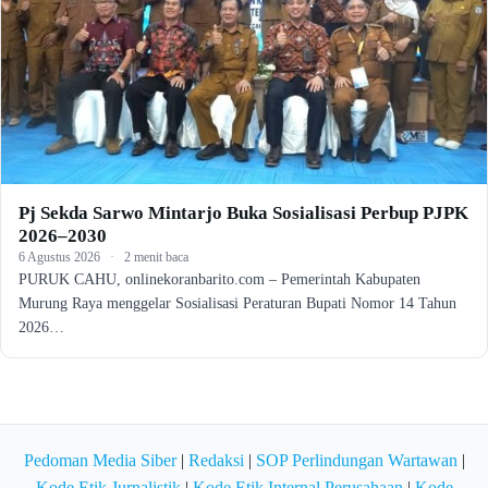
Pj Sekda Sarwo Mintarjo Buka Sosialisasi Perbup PJPK
2026–2030
6 Agustus 2026
·
2 menit baca
PURUK CAHU, onlinekoranbarito.com – Pemerintah Kabupaten
Murung Raya menggelar Sosialisasi Peraturan Bupati Nomor 14 Tahun
2026…
Pedoman Media Siber
|
Redaksi
|
SOP Perlindungan Wartawan
|
Kode Etik Jurnalistik
|
Kode Etik Internal Perusahaan
|
Kode