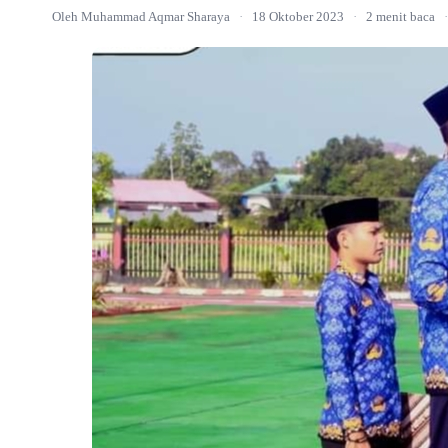
Oleh Muhammad Aqmar Sharaya
·
18 Oktober 2023
·
2 menit baca
·