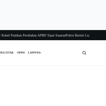
el Pastikan Perubahan APBD Tepat Sasaran
Polres Bartim Lepas Bakti Sosial un
DIA CETAK
OPINI
LAINNYA
▾
Cari