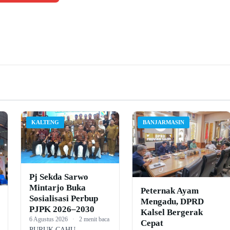
KALTENG
BANJARMASIN
Pj Sekda Sarwo
Mintarjo Buka
Peternak Ayam
Sosialisasi Perbup
Mengadu, DPRD
PJPK 2026–2030
Kalsel Bergerak
6 Agustus 2026
·
2 menit baca
Cepat
PURUK CAHU,