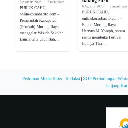
Balang 2026
6 Agustus 2026
·
3 menit baca
6 Agustus 2026
·
2 menit baca
PURUK CAHU,
PURUK CAHU,
onlinekoranbarito.com –
onlinekoranbarito.com –
Pemerintah Kabupaten
Bupati Murung Raya,
(Pemkab) Murung Raya
Heriyus M. Yoseph, secara
menggelar Wisuda Sekolah
resmi membuka Festival
Lansia Gita Uluh Itah…
Budaya Tira…
Pedoman Media Siber
|
Redaksi
|
SOP Perlindungan Wart
Jenjang Kar