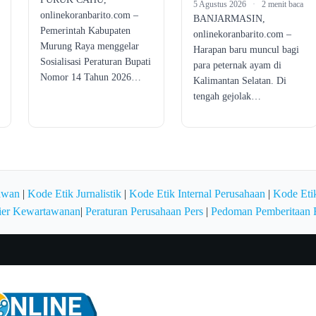
5 Agustus 2026
·
2 menit baca
onlinekoranbarito.com –
BANJARMASIN,
Pemerintah Kabupaten
onlinekoranbarito.com –
Murung Raya menggelar
Harapan baru muncul bagi
Sosialisasi Peraturan Bupati
para peternak ayam di
Nomor 14 Tahun 2026…
Kalimantan Selatan. Di
tengah gejolak…
awan
|
Kode Etik Jurnalistik
|
Kode Etik Internal Perusahaan
|
Kode Etik
ier Kewartawanan
|
Peraturan Perusahaan Pers
|
Pedoman Pemberitaan