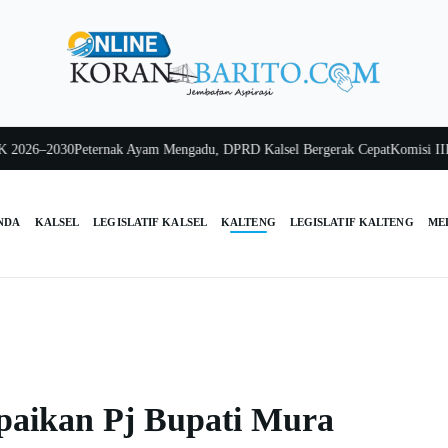
6–2030
Peternak Ayam Mengadu, DPRD Kalsel Bergerak Cepat
Komisi III Kals
NDA
KALSEL
LEGISLATIF KALSEL
KALTENG
LEGISLATIF KALTENG
ME
paikan Pj Bupati Mura