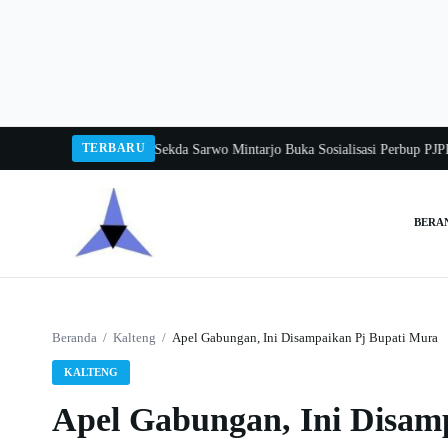
Langsung
ke
konten
TERBARU
angka Balang 2026
Pj Sekda Sarwo Mintarjo Buka Sosialisasi Perbup PJPK 202
BERA
Cari:
Beranda
/
Kalteng
/
Apel Gabungan, Ini Disampaikan Pj Bupati Mura
KALTENG
Apel Gabungan, Ini Disam