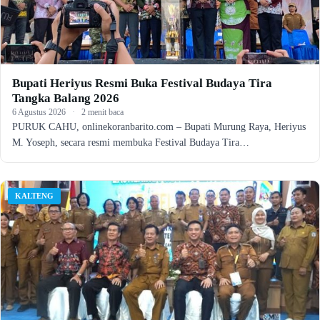
Bupati Heriyus Resmi Buka Festival Budaya Tira
Tangka Balang 2026
6 Agustus 2026
·
2 menit baca
PURUK CAHU, onlinekoranbarito.com – Bupati Murung Raya, Heriyus
M. Yoseph, secara resmi membuka Festival Budaya Tira…
KALTENG