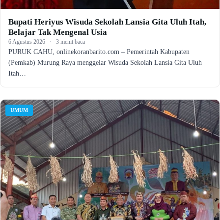
Bupati Heriyus Wisuda Sekolah Lansia Gita Uluh Itah,
Belajar Tak Mengenal Usia
6 Agustus 2026
·
3 menit baca
PURUK CAHU, onlinekoranbarito.com – Pemerintah Kabupaten
(Pemkab) Murung Raya menggelar Wisuda Sekolah Lansia Gita Uluh
Itah…
UMUM