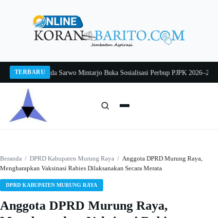
Langsung
ke
konten
TERBARU
 2026
Pj Sekda Sarwo Mintarjo Buka Sosialisasi Perbup PJPK 2026–2030
Peter
Cari:
Cari
Beranda
/
DPRD Kabupaten Murung Raya
/
Anggota DPRD Murung Raya,
Mengharapkan Vaksinasi Rabies Dilaksanakan Secara Merata
DPRD KABUPATEN MURUNG RAYA
Anggota DPRD Murung Raya,