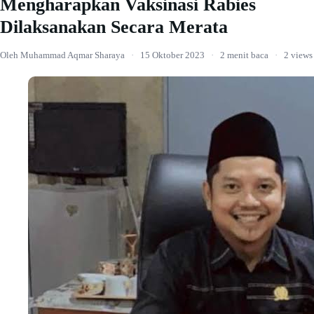
Mengharapkan Vaksinasi Rabies
Dilaksanakan Secara Merata
Oleh Muhammad Aqmar Sharaya
·
15 Oktober 2023
·
2 menit baca
·
2 views