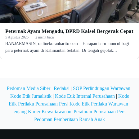
Peternak Ayam Mengadu, DPRD Kalsel Bergerak Cepat
5 Agustus 2026
·
2 menit baca
BANJARMASIN, onlinekoranbarito.com – Harapan baru muncul bagi
para peternak ayam di Kalimantan Selatan. Di tengah gejolak…
Pedoman Media Siber
|
Redaksi
|
SOP Perlindungan Wartawan
|
Kode Etik Jurnalistik
|
Kode Etik Internal Perusahaan
|
Kode
Etik Perilaku Perusahaan Pers
|
Kode Etik Perilaku Wartawan
|
Jenjang Karier Kewartawanan
|
Peraturan Perusahaan Pers
|
Pedoman Pemberitaan Ramah Anak