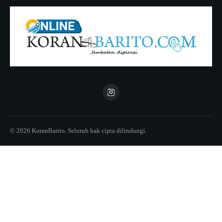
© 2026 KoranBarito. Seluruh hak cipta dilindungi.