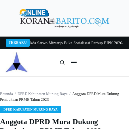
Langsung
ke
konten
TERBARU
g 2026
Pj Sekda Sarwo Mintarjo Buka Sosialisasi Perbup PJPK 2026–2030
Pete
Cari:
Cari
Beranda
/
DPRD Kabupaten Murung Raya
/
Anggota DPRD Mura Dukung
Pembukaan PRME Tahun 2023
DPRD KABUPATEN MURUNG RAYA
Anggota DPRD Mura Dukung