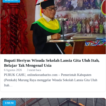
Bupati Heriyus Wisuda Sekolah Lansia Gita Uluh Itah,
Belajar Tak Mengenal Usia
6 Agustus 2026
·
3 menit baca
PURUK CAHU, onlinekoranbarito.com – Pemerintah Kabupaten
(Pemkab) Murung Raya menggelar Wisuda Sekolah Lansia Gita Uluh
Itah…
UMUM