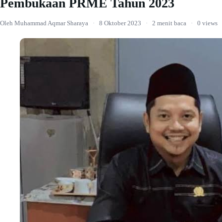
Pembukaan PRME Tahun 2023
Oleh Muhammad Aqmar Sharaya
·
8 Oktober 2023
·
2 menit baca
·
0 views