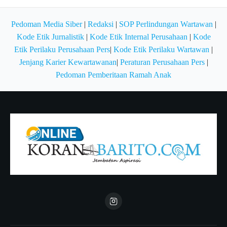
Pedoman Media Siber
|
Redaksi
|
SOP Perlindungan Wartawan
|
Kode Etik Jurnalistik
|
Kode Etik Internal Perusahaan
|
Kode
Etik Perilaku Perusahaan Pers
|
Kode Etik Perilaku Wartawan
|
Jenjang Karier Kewartawanan
|
Peraturan Perusahaan Pers
|
Pedoman Pemberitaan Ramah Anak