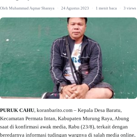
Oleh Muhammad Aqmar Sharaya
·
24 Agustus 2023
·
1 menit baca
·
3 views
PURUK CAHU
, koranbarito.com – Kepala Desa Baratu,
Kecamatan Permata Intan, Kabupaten Murung Raya, Abung
saat di konfirmasi awak media, Rabu (23/8), terkait dengan
beredarnya informasi tudingan wargnya di salah media online,