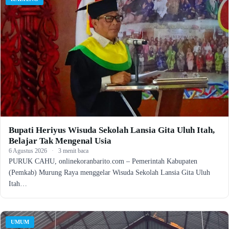
Bupati Heriyus Wisuda Sekolah Lansia Gita Uluh Itah,
Belajar Tak Mengenal Usia
6 Agustus 2026
·
3 menit baca
PURUK CAHU, onlinekoranbarito.com – Pemerintah Kabupaten
(Pemkab) Murung Raya menggelar Wisuda Sekolah Lansia Gita Uluh
Itah…
UMUM