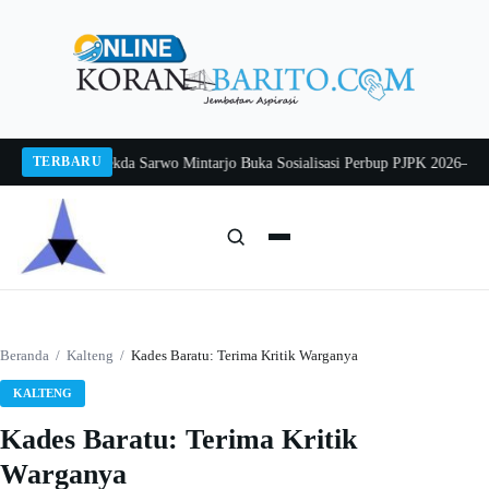
Langsung
ke
konten
TERBARU
ang 2026
Pj Sekda Sarwo Mintarjo Buka Sosialisasi Perbup PJPK 2026–2030
Pe
Cari:
Cari
Beranda
/
Kalteng
/
Kades Baratu: Terima Kritik Warganya
KALTENG
Kades Baratu: Terima Kritik
Warganya