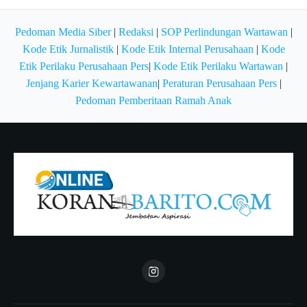
Pedoman Media Siber
|
Redaksi
|
SOP Perlindungan Wartawan
|
Kode Etik Jurnalistik
|
Kode Etik Internal Perusahaan
|
Kode
Etik Perilaku Perusahaan Pers
|
Kode Etik Perilaku Wartawan
|
Jenjang Karier Kewartawanan
|
Peraturan Perusahaan Pers
|
Pedoman Pemberitaan Ramah Anak