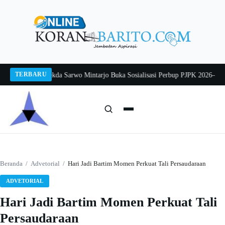
Langsung
ke
konten
TERBARU
ang 2026
Pj Sekda Sarwo Mintarjo Buka Sosialisasi Perbup PJPK 2026–2030
Pet
Cari:
Cari
Beranda
/
Advetorial
/
Hari Jadi Bartim Momen Perkuat Tali Persaudaraan
ADVETORIAL
Hari Jadi Bartim Momen Perkuat Tali
Persaudaraan