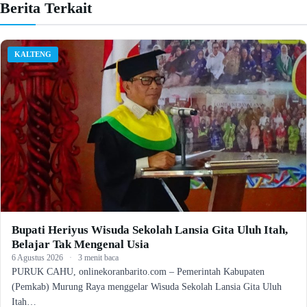
Berita Terkait
KALTENG
Bupati Heriyus Wisuda Sekolah Lansia Gita Uluh Itah,
Belajar Tak Mengenal Usia
6 Agustus 2026
·
3 menit baca
PURUK CAHU, onlinekoranbarito.com – Pemerintah Kabupaten
(Pemkab) Murung Raya menggelar Wisuda Sekolah Lansia Gita Uluh
Itah…