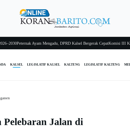
030
Peternak Ayam Mengadu, DPRD Kalsel Bergerak Cepat
Komisi III Kalsel P
NDA
KALSEL
LEGISLATIF KALSEL
KALTENG
LEGISLATIF KALTENG
ME
nganen
 Pelebaran Jalan di