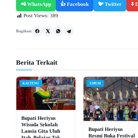
📲 WhatsApp
👍 Facebook
🐦 Twitter
⬇️
Post Views:
389
Bagikan:
Berita Terkait
KALTENG
UMUM
Bupati Heriyus
Wisuda Sekolah
Bupati Heriyus
Lansia Gita Uluh
Resmi Buka Festival
Itah, Belajar Tak