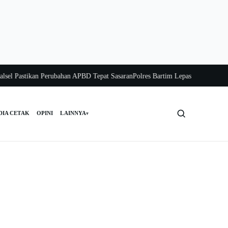
astikan Perubahan APBD Tepat Sasaran
Polres Bartim Lepas Bakti Sosial untuk
DIA CETAK
OPINI
LAINNYA
▾
Cari