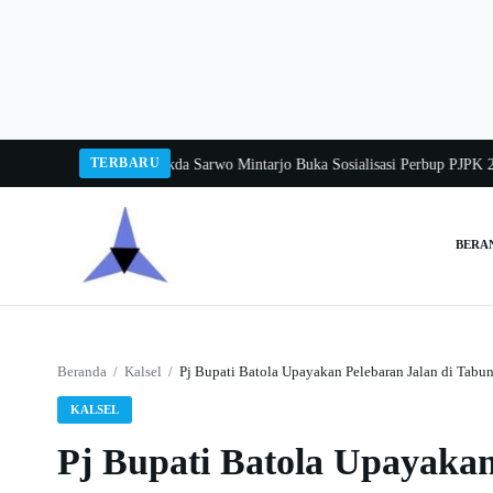
Langsung
ke
konten
TERBARU
a Balang 2026
Pj Sekda Sarwo Mintarjo Buka Sosialisasi Perbup PJPK 2026–2
BERA
Cari:
Beranda
/
Kalsel
/
Pj Bupati Batola Upayakan Pelebaran Jalan di Tabu
KALSEL
Pj Bupati Batola Upayakan