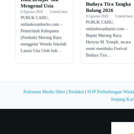
Budaya Tira Tangka
Mengenal Usia
Balang 2026
6 Agustus 2026
·
3 menit baca
6 Agustus 2026
·
2 menit baca
PURUK CAHU,
PURUK CAHU,
onlinekoranbarito.com –
onlinekoranbarito.com –
Pemerintah Kabupaten
Bupati Murung Raya,
(Pemkab) Murung Raya
Heriyus M. Yoseph, secara
menggelar Wisuda Sekolah
resmi membuka Festival
Lansia Gita Uluh Itah…
Budaya Tira…
Pedoman Media Siber
|
Redaksi
|
SOP Perlindungan Wart
Jenjang Kar