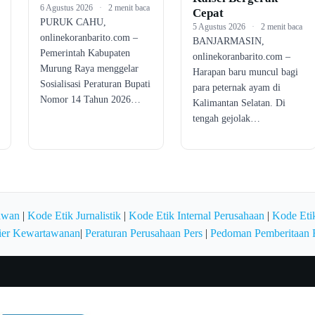
6 Agustus 2026
·
2 menit baca
Cepat
PURUK CAHU,
5 Agustus 2026
·
2 menit baca
onlinekoranbarito.com –
BANJARMASIN,
Pemerintah Kabupaten
onlinekoranbarito.com –
Murung Raya menggelar
Harapan baru muncul bagi
Sosialisasi Peraturan Bupati
para peternak ayam di
Nomor 14 Tahun 2026…
Kalimantan Selatan. Di
tengah gejolak…
awan
|
Kode Etik Jurnalistik
|
Kode Etik Internal Perusahaan
|
Kode Etik
ier Kewartawanan
|
Peraturan Perusahaan Pers
|
Pedoman Pemberitaan