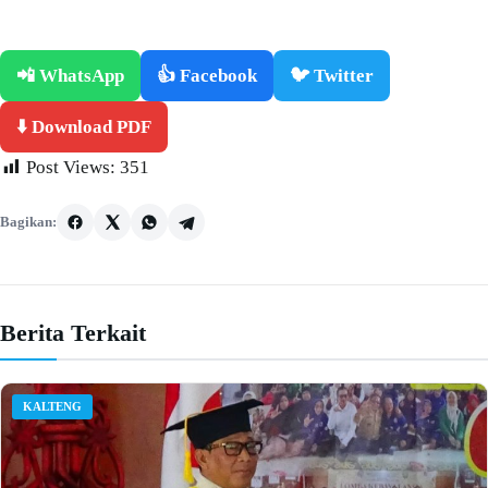
📲 WhatsApp
👍 Facebook
🐦 Twitter
⬇️ Download PDF
Post Views:
351
Bagikan:
Berita Terkait
KALTENG