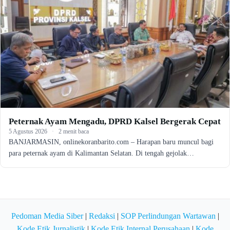
Peternak Ayam Mengadu, DPRD Kalsel Bergerak Cepat
5 Agustus 2026
·
2 menit baca
BANJARMASIN, onlinekoranbarito.com – Harapan baru muncul bagi
para peternak ayam di Kalimantan Selatan. Di tengah gejolak…
Pedoman Media Siber
|
Redaksi
|
SOP Perlindungan Wartawan
|
Kode Etik Jurnalistik
|
Kode Etik Internal Perusahaan
|
Kode