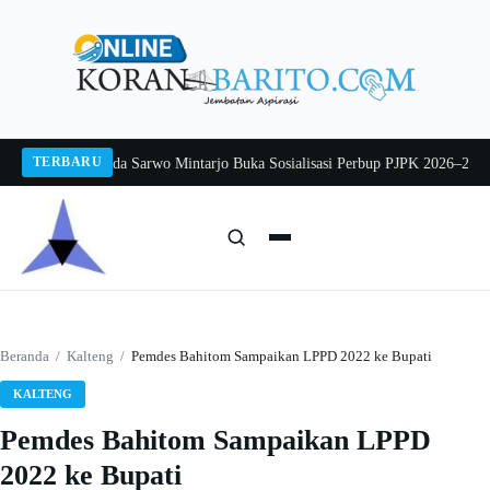
Langsung
ke
konten
TERBARU
ng 2026
Pj Sekda Sarwo Mintarjo Buka Sosialisasi Perbup PJPK 2026–2030
Pet
Cari:
Cari
Beranda
/
Kalteng
/
Pemdes Bahitom Sampaikan LPPD 2022 ke Bupati
KALTENG
Pemdes Bahitom Sampaikan LPPD
2022 ke Bupati