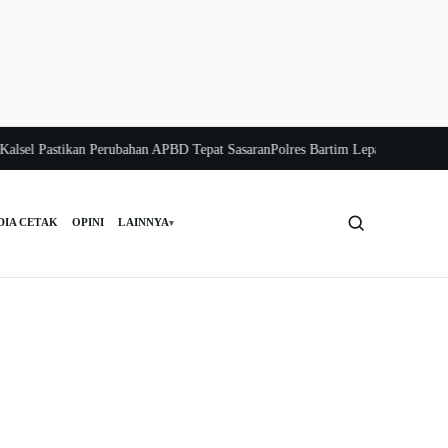
l Pastikan Perubahan APBD Tepat Sasaran
Polres Bartim Lepas Bakti Sosial unt
DIA CETAK
OPINI
LAINNYA
▾
Cari