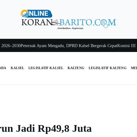
–2030
Peternak Ayam Mengadu, DPRD Kalsel Bergerak Cepat
Komisi III Kalse
NDA
KALSEL
LEGISLATIF KALSEL
KALTENG
LEGISLATIF KALTENG
ME
un Jadi Rp49,8 Juta