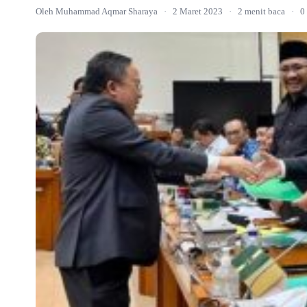
Oleh Muhammad Aqmar Sharaya
·
2 Maret 2023
·
2 menit baca
·
0