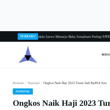
Langsung
ke
konten
TERBARU
ngka Balang 2026
Pj Sekda Sarwo Mintarjo Buka Sosialisasi Perbup PJPK 2026
BERA
Cari:
Beranda
/
Nasional
/
Ongkos Naik Haji 2023 Turun Jadi Rp49,8 Juta
NASIONAL
Ongkos Naik Haji 2023 Tur