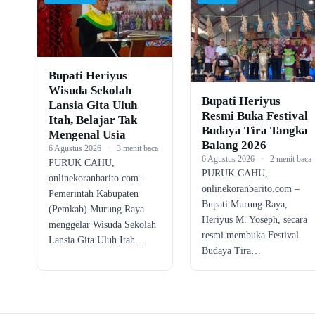
Bupati Heriyus
Wisuda Sekolah
Bupati Heriyus
Lansia Gita Uluh
Resmi Buka Festival
Itah, Belajar Tak
Budaya Tira Tangka
Mengenal Usia
Balang 2026
6 Agustus 2026
·
3 menit baca
6 Agustus 2026
·
2 menit baca
PURUK CAHU,
PURUK CAHU,
onlinekoranbarito.com –
onlinekoranbarito.com –
Pemerintah Kabupaten
Bupati Murung Raya,
(Pemkab) Murung Raya
Heriyus M. Yoseph, secara
menggelar Wisuda Sekolah
resmi membuka Festival
Lansia Gita Uluh Itah…
Budaya Tira…