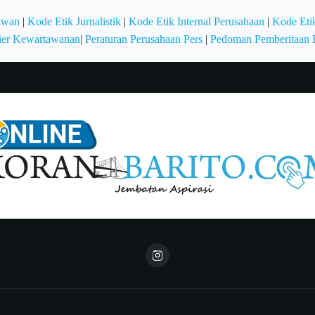
awan
|
Kode Etik Jurnalistik
|
Kode Etik Internal Perusahaan
|
Kode Etik
ier Kewartawanan
|
Peraturan Perusahaan Pers
|
Pedoman Pemberitaan