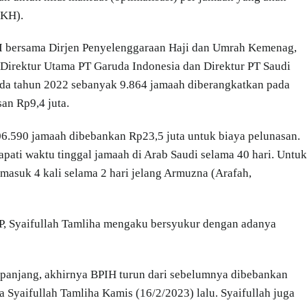
PKH).
I bersama Dirjen Penyelenggaraan Haji dan Umrah Kemenag,
Direktur Utama PT Garuda Indonesia dan Direktur PT Saudi
nda tahun 2022 sebanyak 9.864 jamaah diberangkatkan pada
an Rp9,4 juta.
6.590 jamaah dibebankan Rp23,5 juta untuk biaya pelunasan.
ati waktu tinggal jamaah di Arab Saudi selama 40 hari. Untuk
rmasuk 4 kali selama 2 hari jelang Armuzna (Arafah,
P, Syaifullah Tamliha mengaku bersyukur dengan adanya
n panjang, akhirnya BPIH turun dari sebelumnya dibebankan
a Syaifullah Tamliha Kamis (16/2/2023) lalu. Syaifullah juga