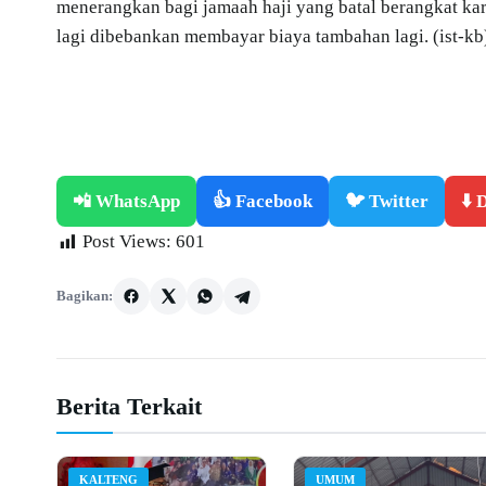
menerangkan bagi jamaah haji yang batal berangkat ka
lagi dibebankan membayar biaya tambahan lagi. (ist-kb
📲 WhatsApp
👍 Facebook
🐦 Twitter
⬇️
Post Views:
601
Bagikan:
Berita Terkait
KALTENG
UMUM