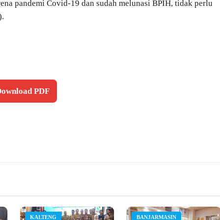
rena pandemi Covid-19 dan sudah melunasi BPIH, tidak perlu
).
 Download PDF
KALTENG
BANJARMASIN