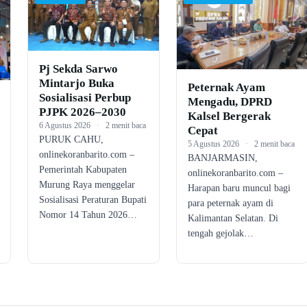
Pj Sekda Sarwo
Mintarjo Buka
Peternak Ayam
Sosialisasi Perbup
Mengadu, DPRD
PJPK 2026–2030
Kalsel Bergerak
6 Agustus 2026
·
2 menit baca
Cepat
PURUK CAHU,
5 Agustus 2026
·
2 menit baca
onlinekoranbarito.com –
BANJARMASIN,
Pemerintah Kabupaten
onlinekoranbarito.com –
Murung Raya menggelar
Harapan baru muncul bagi
Sosialisasi Peraturan Bupati
para peternak ayam di
Nomor 14 Tahun 2026…
Kalimantan Selatan. Di
tengah gejolak…