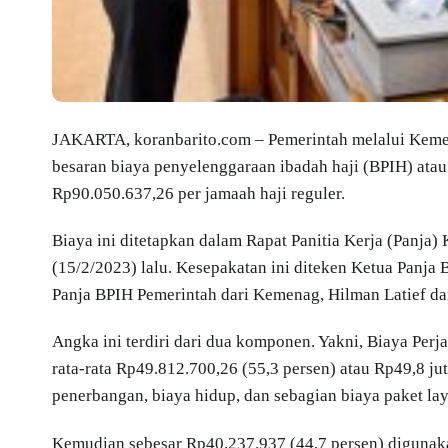
JAKARTA, koranbarito.com – Pemerintah melalui Keme
besaran biaya penyelenggaraan ibadah haji (BPIH) atau
Rp90.050.637,26 per jamaah haji reguler.
Biaya ini ditetapkan dalam Rapat Panitia Kerja (Panja
(15/2/2023) lalu. Kesepakatan ini diteken Ketua Pan
Panja BPIH Pemerintah dari Kemenag, Hilman Latief d
Angka ini terdiri dari dua komponen. Yakni, Biaya Per
rata-rata Rp49.812.700,26 (55,3 persen) atau Rp49,8 ju
penerbangan, biaya hidup, dan sebagian biaya paket lay
Kemudian sebesar Rp40.237.937 (44,7 persen) digunakan