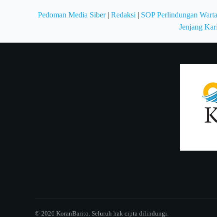
Pedoman Media Siber
|
Redaksi
|
SOP Perlindungan Wart
Jenjang Kar
© 2026 KoranBarito. Seluruh hak cipta dilindungi.