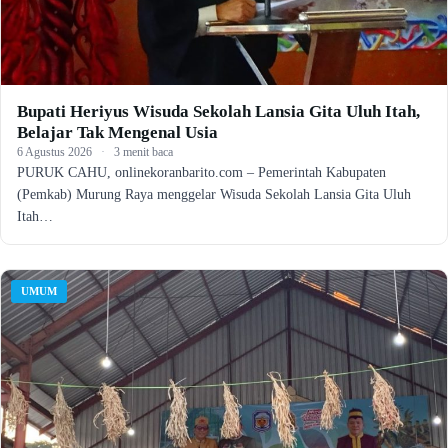
Bupati Heriyus Wisuda Sekolah Lansia Gita Uluh Itah,
Belajar Tak Mengenal Usia
6 Agustus 2026
·
3 menit baca
PURUK CAHU, onlinekoranbarito.com – Pemerintah Kabupaten
(Pemkab) Murung Raya menggelar Wisuda Sekolah Lansia Gita Uluh
Itah…
UMUM