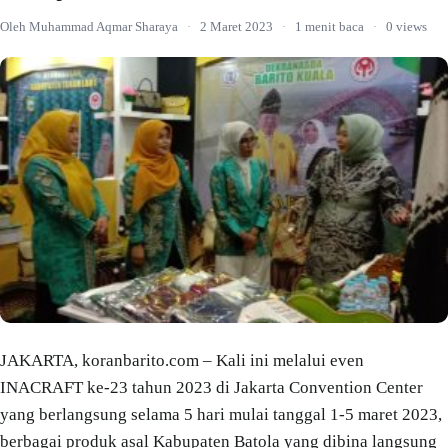
Oleh Muhammad Aqmar Sharaya
·
2 Maret 2023
·
1 menit baca
·
0 views
JAKARTA, koranbarito.com – Kali ini melalui even
INACRAFT ke-23 tahun 2023 di Jakarta Convention Center
yang berlangsung selama 5 hari mulai tanggal 1-5 maret 2023,
berbagai produk asal Kabupaten Batola yang dibina langsung