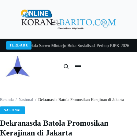
Langsung
ke
konten
TERBARU
ang 2026
Pj Sekda Sarwo Mintarjo Buka Sosialisasi Perbup PJPK 2026–2030
Pet
Cari:
Cari
Beranda
/
Nasional
/
Dekranasda Batola Promosikan Kerajinan di Jakarta
NASIONAL
Dekranasda Batola Promosikan
Kerajinan di Jakarta