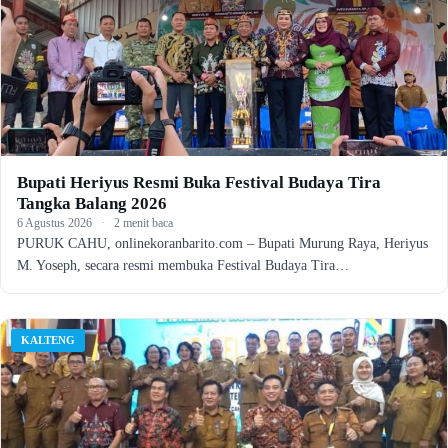
Bupati Heriyus Resmi Buka Festival Budaya Tira
Tangka Balang 2026
6 Agustus 2026
·
2 menit baca
PURUK CAHU, onlinekoranbarito.com – Bupati Murung Raya, Heriyus
M. Yoseph, secara resmi membuka Festival Budaya Tira…
KALTENG