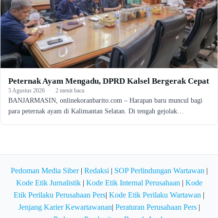
Peternak Ayam Mengadu, DPRD Kalsel Bergerak Cepat
5 Agustus 2026
·
2 menit baca
BANJARMASIN, onlinekoranbarito.com – Harapan baru muncul bagi
para peternak ayam di Kalimantan Selatan. Di tengah gejolak…
Pedoman Media Siber
|
Redaksi
|
SOP Perlindungan Wartawan
|
Kode Etik Jurnalistik
|
Kode Etik Internal Perusahaan
|
Kode
Etik Perilaku Perusahaan Pers
|
Kode Etik Perilaku Wartawan
|
Jenjang Karier Kewartawanan
|
Peraturan Perusahaan Pers
|