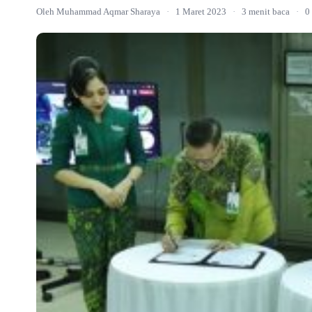
Oleh Muhammad Aqmar Sharaya
·
1 Maret 2023
·
3 menit baca
·
0