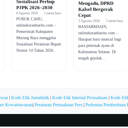
Sosialisasi Perbup
Mengadu, DPRD
PJPK 2026–2030
Kalsel Bergerak
6 Agustus 2026
·
2 menit baca
Cepat
PURUK CAHU,
5 Agustus 2026
·
2 menit baca
onlinekoranbarito.com –
BANJARMASIN,
Pemerintah Kabupaten
onlinekoranbarito.com –
Murung Raya menggelar
Harapan baru muncul bagi
Sosialisasi Peraturan Bupati
para peternak ayam di
Nomor 14 Tahun 2026…
Kalimantan Selatan. Di
tengah gejolak…
awan
|
Kode Etik Jurnalistik
|
Kode Etik Internal Perusahaan
|
Kode Etik
ier Kewartawanan
|
Peraturan Perusahaan Pers
|
Pedoman Pemberitaan