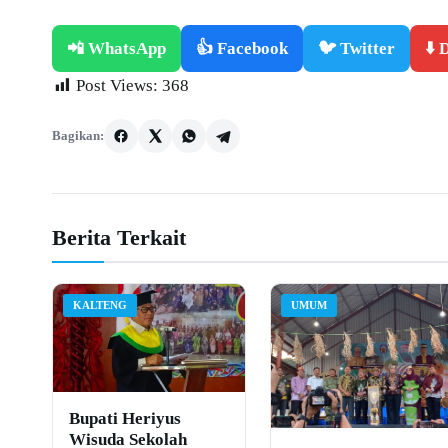
📲 WhatsApp
👍 Facebook
🐦 Twitter
⬇️
Post Views:
368
Bagikan:
Berita Terkait
KALTENG
UMUM
Bupati Heriyus
Wisuda Sekolah