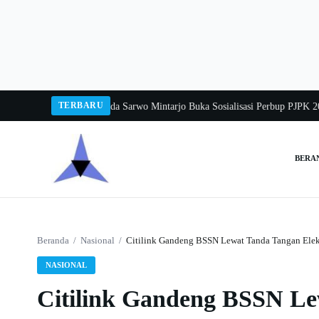
Langsung
ke
konten
TERBARU
a Balang 2026
Pj Sekda Sarwo Mintarjo Buka Sosialisasi Perbup PJPK 2026–2
BERA
Cari:
Beranda
/
Nasional
/
Citilink Gandeng BSSN Lewat Tanda Tangan Elek
NASIONAL
Citilink Gandeng BSSN Le