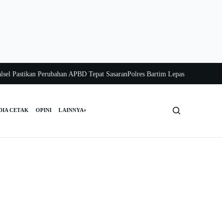
astikan Perubahan APBD Tepat Sasaran
Polres Bartim Lepas Bakti Sosial untuk
DIA CETAK
OPINI
LAINNYA
▾
Cari