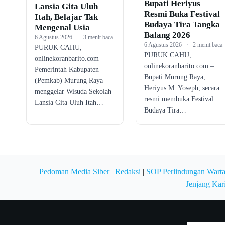
Bupati Heriyus
Lansia Gita Uluh
Resmi Buka Festival
Itah, Belajar Tak
Budaya Tira Tangka
Mengenal Usia
Balang 2026
6 Agustus 2026
·
3 menit baca
6 Agustus 2026
·
2 menit baca
PURUK CAHU,
PURUK CAHU,
onlinekoranbarito.com –
onlinekoranbarito.com –
Pemerintah Kabupaten
Bupati Murung Raya,
(Pemkab) Murung Raya
Heriyus M. Yoseph, secara
menggelar Wisuda Sekolah
resmi membuka Festival
Lansia Gita Uluh Itah…
Budaya Tira…
Pedoman Media Siber
|
Redaksi
|
SOP Perlindungan Wart
Jenjang Kar