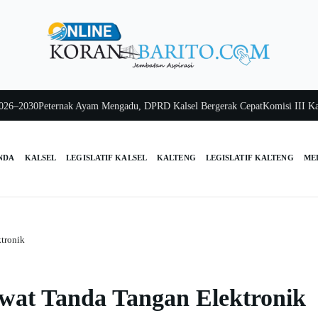
030
Peternak Ayam Mengadu, DPRD Kalsel Bergerak Cepat
Komisi III Kalsel P
NDA
KALSEL
LEGISLATIF KALSEL
KALTENG
LEGISLATIF KALTENG
ME
tronik
wat Tanda Tangan Elektronik