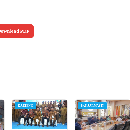
 Download PDF
KALTENG
BANJARMASIN