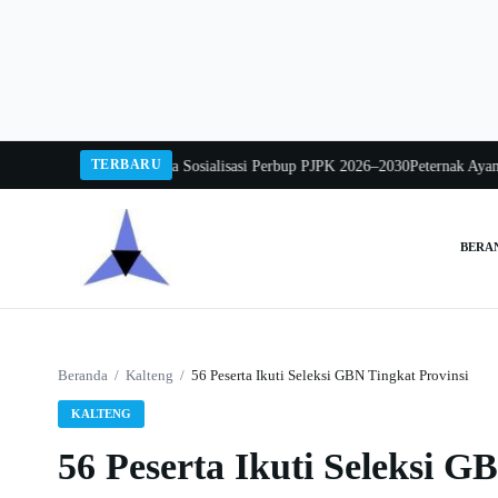
Langsung
ke
konten
TERBARU
kda Sarwo Mintarjo Buka Sosialisasi Perbup PJPK 2026–2030
Peternak Ayam M
BERA
Cari:
Beranda
/
Kalteng
/
56 Peserta Ikuti Seleksi GBN Tingkat Provinsi
KALTENG
56 Peserta Ikuti Seleksi G