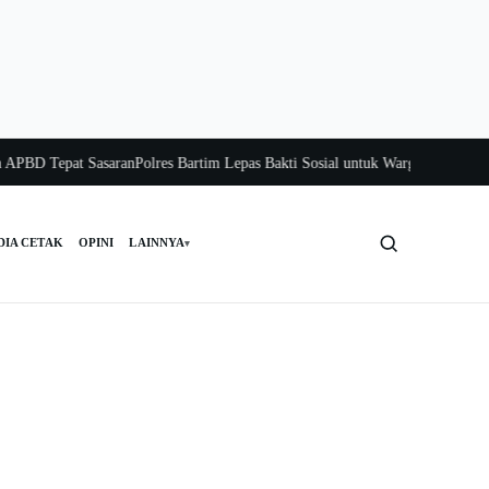
APBD Tepat Sasaran
Polres Bartim Lepas Bakti Sosial untuk Warga
Bupati Heriyu
DIA CETAK
OPINI
LAINNYA
▾
Cari