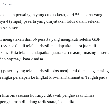
·
2 views
si dan persaingan yang cukup ketat, dari 56 peserta yang
ya 4 (empat) peserta yang dinyatakan lolos dalam seleksi
n 52 peserta.
i mengatakan dari 56 peserta yang mengikuti seleksi GBN
/2/2023) tadi telah berhasil mendapatkan para juara di
kan. “Kita telah mendapatkan juara dari masing-masing pesert
 dan Sopran,” kata Annisa.
) peserta yang telah berhasil lolos menjuarai di masing-masing
rangka persiapan ke tingkat Provinsi Kalimantan Tengah pada
n kita bina secara kontinyu dibawah pengawasan Dinas
engalaman dibidang tarik suara,” kata dia.