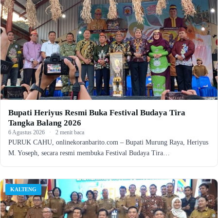
Bupati Heriyus Resmi Buka Festival Budaya Tira
Tangka Balang 2026
6 Agustus 2026
·
2 menit baca
PURUK CAHU, onlinekoranbarito.com – Bupati Murung Raya, Heriyus
M. Yoseph, secara resmi membuka Festival Budaya Tira…
KALTENG