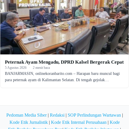
Peternak Ayam Mengadu, DPRD Kalsel Bergerak Cepat
5 Agustus 2026
·
2 menit baca
BANJARMASIN, onlinekoranbarito.com – Harapan baru muncul bagi
para peternak ayam di Kalimantan Selatan. Di tengah gejolak…
Pedoman Media Siber
|
Redaksi
|
SOP Perlindungan Wartawan
|
Kode Etik Jurnalistik
|
Kode Etik Internal Perusahaan
|
Kode