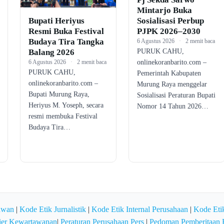
Mintarjo Buka
Sosialisasi Perbup
Bupati Heriyus
PJPK 2026–2030
Resmi Buka Festival
Budaya Tira Tangka
6 Agustus 2026
·
2 menit baca
PURUK CAHU,
Balang 2026
onlinekoranbarito.com –
6 Agustus 2026
·
2 menit baca
PURUK CAHU,
Pemerintah Kabupaten
onlinekoranbarito.com –
Murung Raya menggelar
Bupati Murung Raya,
Sosialisasi Peraturan Bupati
Heriyus M. Yoseph, secara
Nomor 14 Tahun 2026…
resmi membuka Festival
Budaya Tira…
awan
|
Kode Etik Jurnalistik
|
Kode Etik Internal Perusahaan
|
Kode Etik
ier Kewartawanan
|
Peraturan Perusahaan Pers
|
Pedoman Pemberitaan