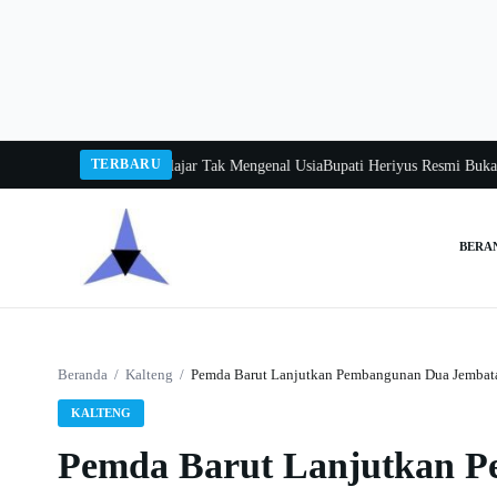
Langsung
ke
konten
TERBARU
 Gita Uluh Itah, Belajar Tak Mengenal Usia
Bupati Heriyus Resmi Buka Festiv
BERA
Cari:
Beranda
/
Kalteng
/
Pemda Barut Lanjutkan Pembangunan Dua Jembat
KALTENG
Pemda Barut Lanjutkan P