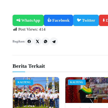
📲 WhatsApp
👍 Facebook
🐦 Twitter
⬇️
Post Views:
414
Bagikan:
Berita Terkait
KALTENG
KALTENG