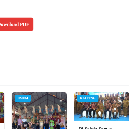
 Download PDF
UMUM
KALTENG
Pj Sekda Sarwo