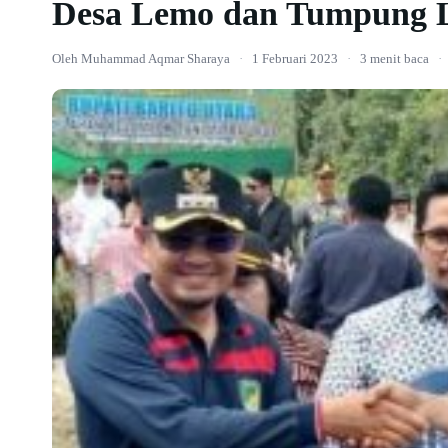
Desa Lemo dan Tumpung 
Oleh Muhammad Aqmar Sharaya
·
1 Februari 2023
·
3 menit baca
·