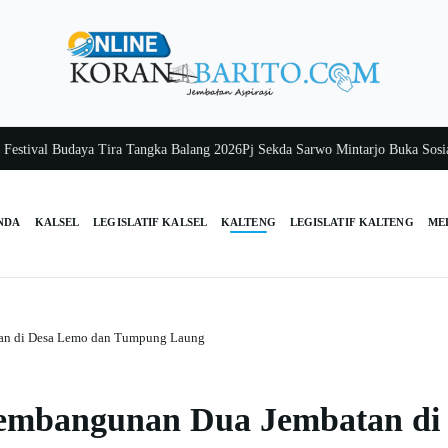
al Budaya Tira Tangka Balang 2026
Pj Sekda Sarwo Mintarjo Buka Sosialisasi
NDA
KALSEL
LEGISLATIF KALSEL
KALTENG
LEGISLATIF KALTENG
ME
an di Desa Lemo dan Tumpung Laung
embangunan Dua Jembatan di