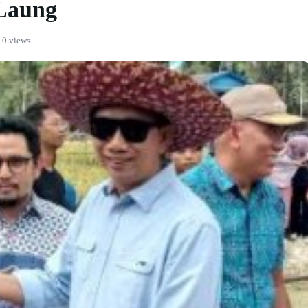
Laung
0 views