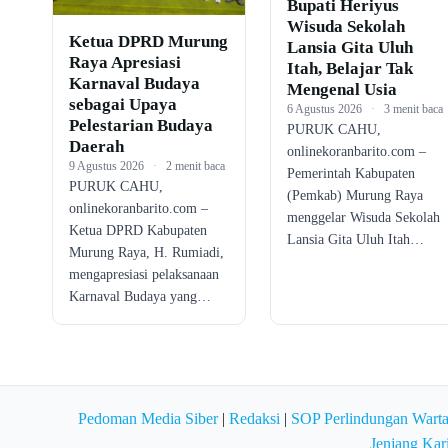
Bupati Heriyus
Wisuda Sekolah
Ketua DPRD Murung
Lansia Gita Uluh
Raya Apresiasi
Itah, Belajar Tak
Karnaval Budaya
Mengenal Usia
sebagai Upaya
6 Agustus 2026
·
3 menit baca
Pelestarian Budaya
PURUK CAHU,
Daerah
onlinekoranbarito.com –
9 Agustus 2026
·
2 menit baca
Pemerintah Kabupaten
PURUK CAHU,
(Pemkab) Murung Raya
onlinekoranbarito.com –
menggelar Wisuda Sekolah
Ketua DPRD Kabupaten
Lansia Gita Uluh Itah…
Murung Raya, H. Rumiadi,
mengapresiasi pelaksanaan
Karnaval Budaya yang…
Pedoman Media Siber
|
Redaksi
|
SOP Perlindungan Wart
Jenjang Kar