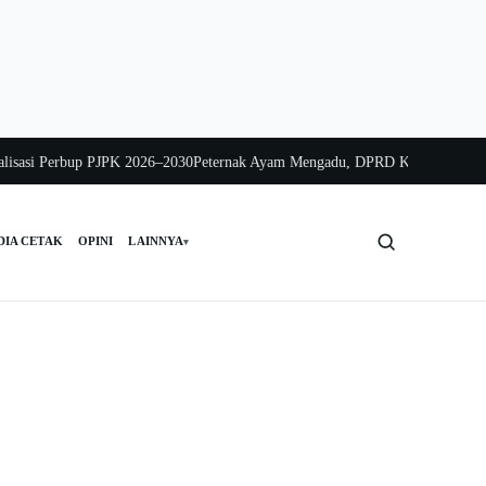
 Perbup PJPK 2026–2030
Peternak Ayam Mengadu, DPRD Kalsel Bergerak Cepa
DIA CETAK
OPINI
LAINNYA
▾
Cari