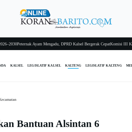
–2030
Peternak Ayam Mengadu, DPRD Kalsel Bergerak Cepat
Komisi III Kalsel
NDA
KALSEL
LEGISLATIF KALSEL
KALTENG
LEGISLATIF KALTENG
ME
 Kecamatan
kan Bantuan Alsintan 6