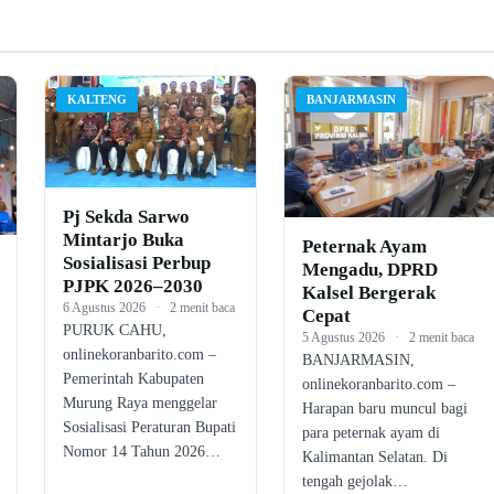
KALTENG
BANJARMASIN
Pj Sekda Sarwo
Mintarjo Buka
Peternak Ayam
Sosialisasi Perbup
Mengadu, DPRD
PJPK 2026–2030
Kalsel Bergerak
6 Agustus 2026
·
2 menit baca
Cepat
PURUK CAHU,
5 Agustus 2026
·
2 menit baca
onlinekoranbarito.com –
BANJARMASIN,
Pemerintah Kabupaten
onlinekoranbarito.com –
Murung Raya menggelar
Harapan baru muncul bagi
Sosialisasi Peraturan Bupati
para peternak ayam di
Nomor 14 Tahun 2026…
Kalimantan Selatan. Di
tengah gejolak…