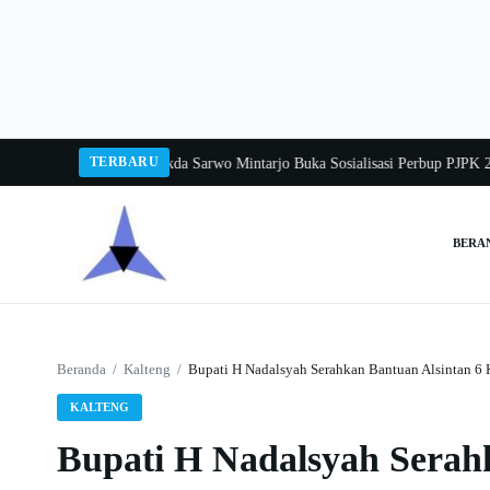
Langsung
ke
konten
TERBARU
gka Balang 2026
Pj Sekda Sarwo Mintarjo Buka Sosialisasi Perbup PJPK 2026
BERA
Cari:
Beranda
/
Kalteng
/
Bupati H Nadalsyah Serahkan Bantuan Alsintan 6
KALTENG
Bupati H Nadalsyah Serah