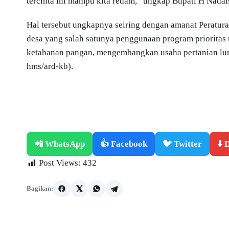
tercinta ini mampu kita redam,” ungkap Bupati H Nadal
Hal tersebut ungkapnya seiring dengan amanat Peratura
desa yang salah satunya penggunaan program prioritas
ketahanan pangan, mengembangkan usaha pertanian lum
hms/ard-kb).
📲 WhatsApp
👍 Facebook
🐦 Twitter
⬇️
Post Views:
432
Bagikan: