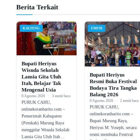
Berita Terkait
KALTENG
UMUM
Bupati Heriyus
Wisuda Sekolah
Bupati Heriyus
Lansia Gita Uluh
Resmi Buka Festival
Itah, Belajar Tak
Budaya Tira Tangka
Mengenal Usia
Balang 2026
6 Agustus 2026
·
3 menit baca
6 Agustus 2026
·
2 menit baca
PURUK CAHU,
PURUK CAHU,
onlinekoranbarito.com –
onlinekoranbarito.com –
Pemerintah Kabupaten
Bupati Murung Raya,
(Pemkab) Murung Raya
Heriyus M. Yoseph, secara
menggelar Wisuda Sekolah
resmi membuka Festival
Lansia Gita Uluh Itah…