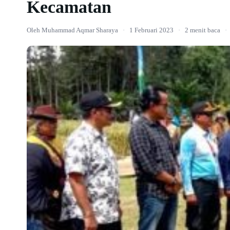
Kecamatan
Oleh Muhammad Aqmar Sharaya
·
1 Februari 2023
·
2 menit baca
·