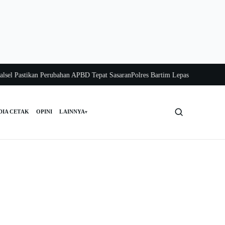
 Pastikan Perubahan APBD Tepat Sasaran
Polres Bartim Lepas Bakti Sosial unt
DIA CETAK
OPINI
LAINNYA
▾
Cari