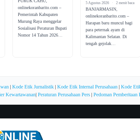
PURUK CAHU,
5 Agustus 2026
·
2 menit baca
onlinekoranbarito.com –
BANJARMASIN,
Pemerintah Kabupaten
onlinekoranbarito.com –
Murung Raya menggelar
Harapan baru muncul bagi
Sosialisasi Peraturan Bupati
para peternak ayam di
Nomor 14 Tahun 2026…
Kalimantan Selatan. Di
tengah gejolak…
awan
|
Kode Etik Jurnalistik
|
Kode Etik Internal Perusahaan
|
Kode Etik
ier Kewartawanan
|
Peraturan Perusahaan Pers
|
Pedoman Pemberitaan