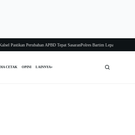
el Pastikan Perubahan APBD Tepat Sasaran
Polres Bartim Lepas Bakti Sosial un
DIA CETAK
OPINI
LAINNYA
▾
Cari