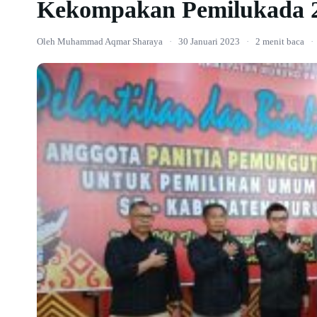
Kekompakan Pemilukada 
Oleh Muhammad Aqmar Sharaya
·
30 Januari 2023
·
2 menit baca
·