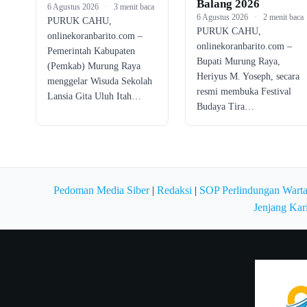
Balang 2026
6 Agustus 2026
·
3 menit baca
6 Agustus 2026
·
2 menit baca
PURUK CAHU,
PURUK CAHU,
onlinekoranbarito.com –
onlinekoranbarito.com –
Pemerintah Kabupaten
Bupati Murung Raya,
(Pemkab) Murung Raya
Heriyus M. Yoseph, secara
menggelar Wisuda Sekolah
resmi membuka Festival
Lansia Gita Uluh Itah…
Budaya Tira…
Pedoman Media Siber
|
Redaksi
|
SOP Perlindungan Wart
Jenjang Kar