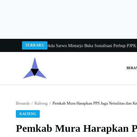
Langsung
ke
konten
TERBARU
angka Balang 2026
Pj Sekda Sarwo Mintarjo Buka Sosialisasi Perbup PJPK 202
BERA
Cari:
Beranda
/
Kalteng
/
Pemkab Mura Harapkan PPS Jaga Netralitas dan 
KALTENG
Pemkab Mura Harapkan PP