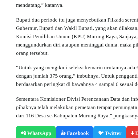
mendatang,” katanya.
Bupati dua periode itu juga menyebutkan Pilkada sere
Gubernur, Bupati dan Wakil Bupati, yang akan dilaksa
Komisi Pemilihan Umum (KPU) Murung Raya, Sanjaya, M
menggundurkan diri ataupun meninggal dunia, maka pi
orang tersebut.
“Untuk yang mengikuti seleksi kemarin urutannya ada 6
dengan jumlah 375 orang,” imbuhnya. Untuk pengganti
berdasarkan peringkat di bawahnya 4 sampai 6 sesuai d
Sementara Komisioner Divisi Perencanaan Data dan 
pihaknya telah melakukan pemetaan tempat pemungatn su
dari 116 Desa se-Kabupaten Murung Raya,” pungkasny
📲 WhatsApp
👍 Facebook
🐦 Twitter
⬇️