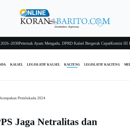
6–2030
Peternak Ayam Mengadu, DPRD Kalsel Bergerak Cepat
Komisi III Kals
NDA
KALSEL
LEGISLATIF KALSEL
KALTENG
LEGISLATIF KALTENG
ME
Kekompakan Pemilukada 2024
S Jaga Netralitas dan