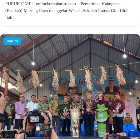
PURUK CAHU, onlinekoranbarito.com – Pemerintah Kabupaten
(Pemkab) Murung Raya menggelar Wisuda Sekolah Lansia Gita Uluh
Itah…
UMUM