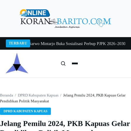
Langsung
ke
konten
TERBARU
026
Pj Sekda Sarwo Mintarjo Buka Sosialisasi Perbup PJPK 2026–2030
Peterna
Cari:
Cari
Beranda
/
DPRD Kabupaten Kapuas
/
Jelang Pemilu 2024, PKB Kapuas Gelar
Pendidikan Politik Masyarakat
DPRD KABUPATEN KAPUAS
Jelang Pemilu 2024, PKB Kapuas Gelar