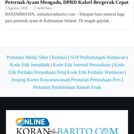
Peternak Ayam Mengadu, DPRD Kalsel Bergerak Cepat
5 Agustus 2026
·
2 menit baca
BANJARMASIN, onlinekoranbarito.com – Harapan baru muncul bagi
para peternak ayam di Kalimantan Selatan. Di tengah gejolak…
Pedoman Media Siber
|
Redaksi
|
SOP Perlindungan Wartawan
|
Kode Etik Jurnalistik
|
Kode Etik Internal Perusahaan
|
Kode
Etik Perilaku Perusahaan Pers
|
Kode Etik Perilaku Wartawan
|
Jenjang Karier Kewartawanan
|
Peraturan Perusahaan Pers
|
Pedoman Pemberitaan Ramah Anak